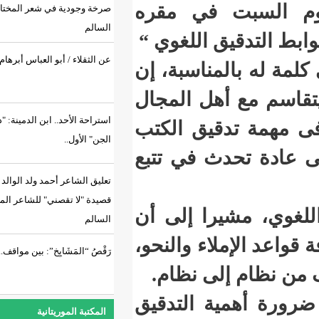
 في مقره
صرخة وجودية في شعر المختار
السالم
 اللغوي “
عن الثقلاء / أبو العباس أبرهام
ناسبة، إن
ل المجال
استراحة الأحد.. ابن الدمينة: "ديك
يق الكتب
الجن" الأول..
ث في تتبع
تعليق الشاعر أحمد ولد الوالد على
قصيدة "لا تقصني" للشاعر المختار
ا إلى أن
السالم
ء والنحو،
رَقْصُ “المَشَايِخ”: بين مواقف...
ى نظام.
 التدقيق
المكتبة الموريتانية