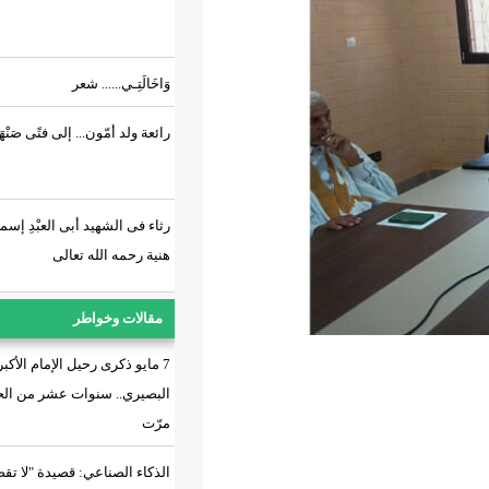
وَاخَالَتِـي...... شعر
رائعة ولد أمّون... إلى فتًى صَنْهَاجِي.!
رثاء فى الشهيد أبى العبْدِ إسماعيل
هنية رحمه الله تعالى
مقالات وخواطر
7 مايو ذكرى رحيل الإمام الأكبر ولد
البصيري.. سنوات عشر من الحزن
مرّت
الذكاء الصناعي: قصيدة "لا تقصني"