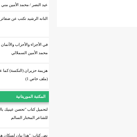
عيد النصر / محمد الأمين مني
النانه الرشيد تكتب عن ضفائر جدتها..
في الأجزاء والأحزاب والأثمان / د.
محمد الأمين السملالي
هزيمة حزيران (النكسة) كما عاشها
(ملف خاص 1)
المكتبة الموريتانية
لتحميل كتاب "تحصن عينيك بالسراب"
للشاعر المختار السالم
نص كتاب: "هذا بيان لسكان هذه