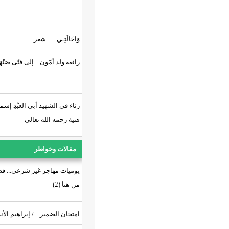
وَاخَالَتِـي...... شعر
رائعة ولد أمّون... إلى فتًى صَنْهَاجِي.!
رثاء فى الشهيد أبى العبْدِ إسماعيل
هنية رحمه الله تعالى
مقالات وخواطر
يوميات مهاجر غير شرعي... قصتي تبدأ
من هنا (2)
امتحان الضمير... / إبراهيم الأندلسي