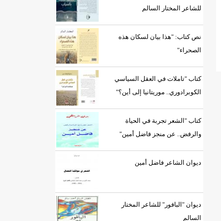
للشاعر المختار السالم
نص كتاب: "هذا بيان لسكان هذه
الصحراء"
كتاب "تاملات في العقل السياسي
الكوبرادوري.. موريتانيا إلى أين؟"
كتاب "الشعر تجربة في الحياة
والرفض.. عن منجز فاضل أمين"
ديوان الشاعر فاضل أمين
ديوان "البافور" للشاعر المختار
السالم