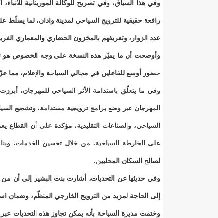
وفي هذا السياق، وفي تصريح للوكالة الموريتانية للأنباء
رافعة حقيقية للترويج السياحي لمدينة وادان، لما يسلّط عل
عدد الزوار، وتعريفهم بالمخزون الحضاري والمعماري الفريد
وأوضحت أن ما يميّز هذه النسخة على وجه الخصوص هو تنوّ
حضور أوسع للفاعلين في مجالي السياحة والإعلام، مما عزّز
وفي ما يتعلّق باستدامة الأثر السياحي للمهرجان، أبرزت
المهرجان عبر وضع برامج ترويجية مستدامة، وتشجيع السياحة ا
السياحي، والصناعات التقليدية، مؤكدة على أن القطاع 
على الخارطة السياحية، من خلال تحسين الخدمات، وبناء
لصالح السكان المحليين.
وفي حديثها عن التحديات، أشارت بنت البشير إلى أن من أب
إلى الحاجة لمزيد من الترويج الخارجي المنظّم، وضمان استم
وختمت مديرة السياحة بأنه يمكن تجاوز هذه التحديات عبر ت