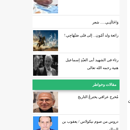
وَاخَالَتِـي...... شعر
رائعة ولد أمّون... إلى فتًى صَنْهَاجِي.!
رثاء فى الشهيد أبى العبْدِ إسماعيل
هنية رحمه الله تعالى
مقالات وخواطر
مُخرج عراقي يخترعُ التاريخ
ن
دروس من صوم نيكولاس / يعقوب بن
اليدالي