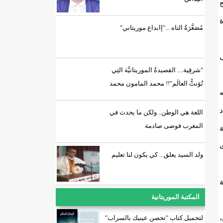
ح
ة
مُصَغَّرَةُ التاه ..."إابداع موريتاني"
ى
"شرقِية.... القصيدةُ الموريتانيَّة التِي
تُؤنثُّ العالَم"!! محمد المامون محمد
ه
د
اللغة هي الوطن.. ولكن ما يحدث في
المغرب فوضى صادمة
ة
ث
ولد السيد يعلق... كي يكون لنا تعليم
ة
المكتبة الموريتانية
لتحميل كتاب "تحصن عينيك بالسراب"
،