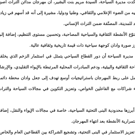
، أكدت مديرة السياحة، السيدة مريم بنت البشير، أن مهرجان مدائن التراث أصب
يه من الضوء الإعلامي والثقافي، وطنيا ودوليا، مشيرة إلى أنه قد أسهم في زياد
 للمدينة، المصنّفة ضمن التراث الإنساني.
ع الأنشطة الثقافية والسياحية المصاحبة، وتحسين مستوى التنظيم، إضافة إل
 صورة وادان كوجهة سياحية ذات قيمة تاريخية وثقافية عالية.
 مديرة السياحة أن دور القطاع السياحي يتمثل في استثمار الزخم الذي يخلق
لثقافية والبيئية، ودعم المبادرات المحلية المرتبطة بالإيواء التقليدي، والإرشا
يعمل على ربط المهرجان باستراتيجيات أوسع تهدف إلى جعل وادان محطة دائم
 شراكات مع الفاعلين الخواص، وتعزيز التكوين في مجالات السياحة والترا
رزها محدودية البنى التحتية السياحية، خاصة في مجالات الإيواء والنقل، إضاف
رارية الأنشطة بعد انتهاء المهرجان.
عزيز الاستثمار في البنى التحتية، وتشجيع الشراكة بين القطاعين العام والخاص