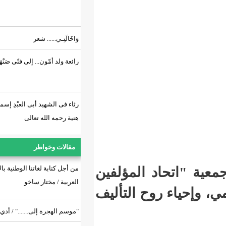
وَاخَالَتِـي...... شعر
رائعة ولد أمّون... إلى فتًى صَنْهَاجِي.!
رثاء فى الشهيد أبى العبْدِ إسماعيل
هنية رحمه الله تعالى
مقالات وخواطر
 المؤلفين
من أجل كتابة لغاتنا الوطنية بالأحرف
العربية / مختار ساخو
ح التأليف
"موسم الهجرة إلى......." / أدي آدب