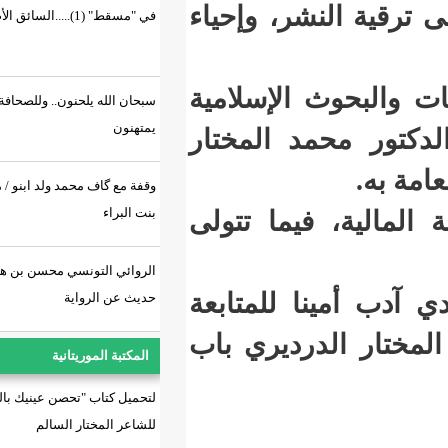
ر، وإحياء
في "مسقط" (1).....السائق الأصم!!!
الإسلامية
سبحان الله يلحنون.. وللصحافة
يمتهنون
 المختار
وقفة مع گاف محمد ولد ابنو / مباركة
بنت البراء
يما تتولى
الروائي التونسي محسن بن هنية في
 للمتابعة
حديث عن الرواية
رديري باب
المكتبة الموريتانية
لتحميل كتاب "تحصن عينيك بالسراب"
للشاعر المختار السالم