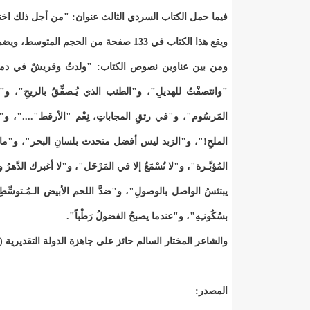
فيما حمل الكتاب السردي الثالث عنوان: "من أجل ذلك اخت
ويقع هذا الكتاب في 133 صفحة من الحجم المتوسط، ويضم بين دفتيه 40 نصا سريدا.
ومن بين عناوين نصوص الكتاب: "ولدتُ وقريشٌ في دمي"، و"
"وانتصفْتُ للهديلِ"، و"الطنب الذي يُـصفِّقُ بالريحِ"، و
المَرسُوم"، و"في رتقِ المجاباتِ، نِعْم "الأرقط"...."، 
الملحِ!"، و"الزبد ليس أفضل متحدث بلسانِ البحر"، و"ما 
المُؤبَّـرة"، و"لا تُسْمَعُ إلا في المَرْحَل"، و"لا أغبرك الدّ
يبتئسُ الواصل بالوصولِ"، و"ضدَّ اللحم الأبيض الـمُـتوسِّطِ
بسُكُونـِهِ"، و"عندما يصبحُ الفضولُ رَطْباً".
والشاعر المختار السالم حائز على جاهزة الدولة التقديرية (جائزة شنقيط
المصدر: