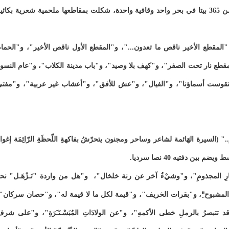
و"السَّالِمِيةُ" ديوان قصيدة واحدة عبارة عن لامية مؤلفة من 365 بيتا في بحر واحد وقافية واحدة، شكلت بمقاطعها ملحمية شعرية بكائ
دة على النحو التالي: "المقطع الأخير ناقص ما تعدون..."، و"المقطع الأول ناقص الأخير"، و"الحما
قطع نار تحت الصفر"، و"كهف بلا وصيد"، و"باب مدينة الكلاب"، و"عام النسو
"تقوست أسماؤنا"، و"الفيال"، و"عش للأفق"، و"أعشاب غير عربية"، و"مفت
السيرة الهَائمة لشاعر وساحر ومجنون يتحرّشُ بفاكهةِ اللّحظَةِ الرّائِمَة إغوا
ِ المجذومِ"، و"وشيْءٌ آخر عن رنة خلخال"، و"هل من واردة "تَـزْهَـل" نح
"المشبوح"ِ، و"بقرات الخريف"، و"قيمة لكل ما لا قيمة له"، و"حصان سركان"
 تتبصرُ بالرملِ خطى الأكمهِ"، و"عن الولادَاتِ المُبَسْـتَـَرَةِ"، و"على شر