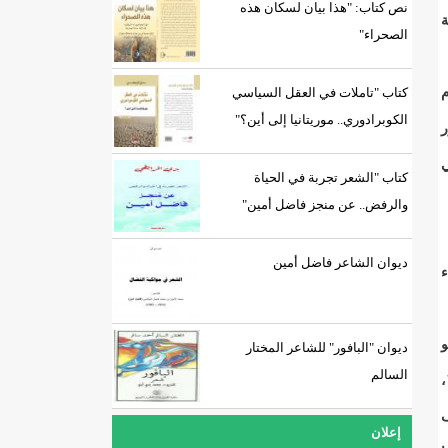
نص كتاب: "هذا بيان لسكان هذه
ية
الصحراء"
م
كتاب "تاملات في العقل السياسي
الكوبرادوري.. موريتانيا إلى أين؟"
ر
ي
كتاب "الشعر تجربة في الحياة
والرفض.. عن منجز فاضل أمين"
ديوان الشاعر فاضل أمين
ء
و
ديوان "البافور" للشاعر المختار
السالم
،
ف
إعلان