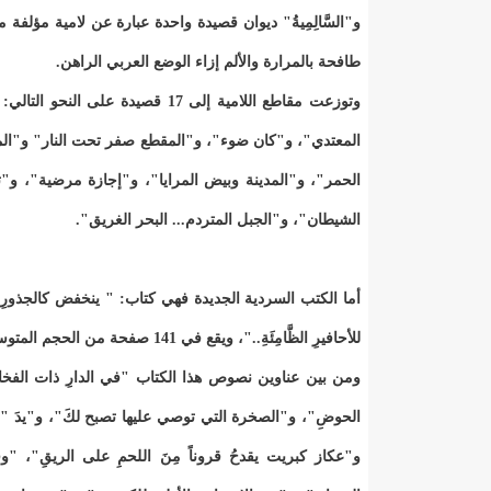
طافحة بالمرارة والألم إزاء الوضع العربي الراهن.
وتوزعت مقاطع اللامية إلى 17 قصي
المعتدي"، و"كان ضوء"، و"المقطع صفر تحت النار" و"الم
الحمر"، و"المدينة وبيض المرايا"، و"إجازة مرضية"، و
الشيطان"، و"الجبل المتردم... البحر الغريق".
أما الكتب السردية الجديدة فهي كتاب: " ينخفض كالجذورِ.." (
للأحافيرِ الظَّامِئَةِ.."، ويقع في 141 صفحة من الحجم المتوسط ويضم بين دفتيه 40 نصا سرديا.
ومن بين عناوين نصوص هذا الكتاب "في الدارِ ذات الفخار
الحوضِ"، و"الصخرة التي توصي عليها تصبح لكَ"، و"يدَ 
و"عكاز كبريت يقدحُ قروناً مِنَ اللحمِ على الريقِ"، "وقد