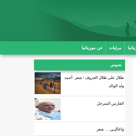
انيا
مرئيات
عن موريتانيا
نصوص
ظلال على ظلال الحروف / شعر: أحمد
ولد الوالد
الفارس المترجل
وَاخَالَتِـي...... شعر