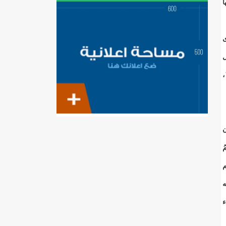
ا
ى
ل
،
ن
ُ
م
ه
ء