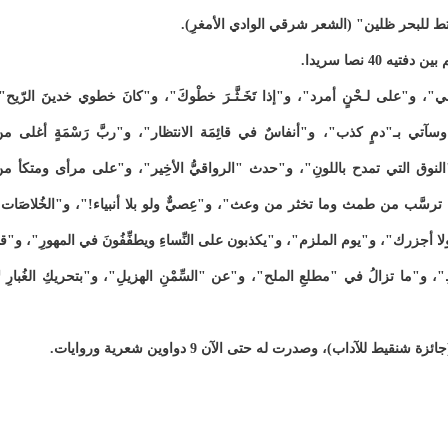
ط للبحر ظلين" (الشعر شرقي الوادي الأمغرِ).
على لـحْنٍ أمرد"، و"إذا تَخَـثَّـرَ خطْوكَ"، و"كانَ خطوي خدينَ الرّيح"
"وسآتي بـ"دمٍ كذب"، و"أنفاسٌ في قائِمَة الانتظار"، و"ربَّ رَسْمَةٍ أغلى م
و"النوق التي تمدح باللونِ"، و"حدث "الرواقيُّ الأخِير"، و"على مرأى ومتكأ م
ترسَّب من طمث وما تخثر من وعث"، و"عِصيٌّ ولو بلا أنبياء!"، و"الخُلاصَات
َهرُ ولا أجزرك"، و"يوم الملزم"، و"يكذبون على النِّساءِ ويطفِّفُونَ في المهورِ"، و"ق
"، و"ما تزالُ في "مطلعِ الملح"، و"عن "السِّمْنِ الهزيلِ"، و"بتحريكِ الغُبارِ ل
 للآداب)، وصدرت له حتى الآن 9 دواوين شعرية وروايات.