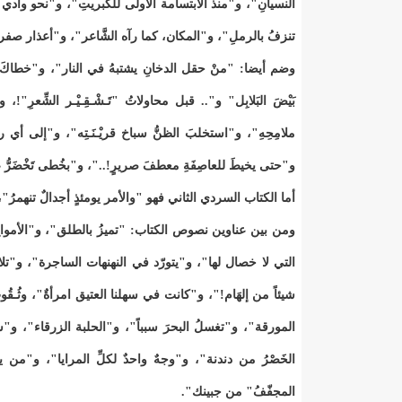
النسيانِ"، و"منذ الابتسامة الأولى للكبريتِ"، و"نحو وادي ال
تنزفُ بالرملِ"، و"المكان، كما رآه الشَّاعر"، و"أعذار صفر
وضم أيضا: "منْ حقل الدخانِ يشتبهُ في النار"، و"خطاكَ ظ
بَيْضَ البَلابِل" و".. قبل محاولاتُ "تَـشْـقِـيْـر الشِّعرِ"!،
ملامِحِهِ"، و"استخلبَ الظنُّ سباخ قريْـنَـتِه"، و"إلى أي رش
و"حتى يخيطَ للعاصِفَةِ معطفَ صريرٍ!.."، و"بخُطى تَخْضَرُّ 
أما الكتاب السردي الثاني فهو "والأمر يومئذٍ أجدالٌ تنهمرُ"، ويقع في 139 صفحة من الحجم المتوسط، ويضم بين د
ومن بين عناوين نصوص الكتاب: "تميزُ بالطلق"، و"الأموا
التي لا خصال لها"، و"يتورّد في النهنهات الساجرة"، و"تلا
شيئاً من إلهَام!"، و"كانت في سهلنا العتيق امرأةٌ"، وثُـقُوب
المورقة"، و"تغسلُ البحرَ سبباً"، و"الحلبة الزرقاء"، و
الخَصْرُ من دندنة"، و"وجهٌ واحدٌ لكلِّ المرايا"، و"
المجفّفُ" من جبينك".