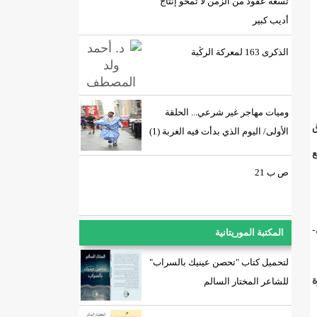
تسعة عقود من الزمن لا تمحو إنتاج
أديب كبير
الذكرى 163 لمعركة الرڭبة
وميات مهاجر غير شرعي... الحلقة
ق
الأولى/ اليوم الذي بدأت فيه الغربة (1)
ع
ص ب 21
-
المكتبة الموريتانية
لتحميل كتاب "تحصن عينيك بالسراب"
ة
للشاعر المختار السالم