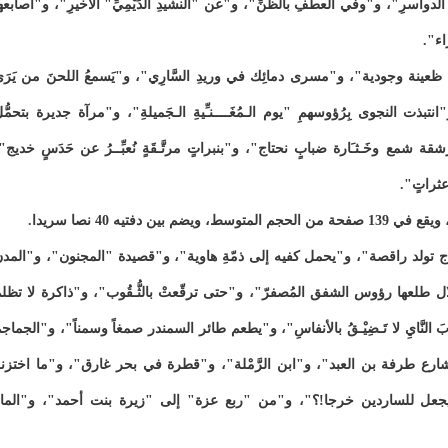
دواسرِ"، و"وفي العطفِ بالظنِّ"، و"عن "النشيدِ الدِّيْمِيِّ" الأخيرِ"، و"أصابعه
اء".
عينة وجودية"، و"مسرى دمائِك في وريدِ السَّارِي"، و"يَسمعُ اللحنَ من يَرَ
 و"انتبذت النجوى بِرُؤوسهمِ "يوم الـمُغَــــنـِّيةِ الـجَميلةِ"، و"مرآة جديرة بتحمُّ
قة شمع وخَـثـَارة ضبابٍ نحتاج"، و"بنبراتٍ مرتَّـقَةٍ نُعبِّــرُ عن حَدَسٍ خديج"
عثراتٍ".
فتيه 40 نصا سريدا.
ج تولد راقصة"، و"يحمل كفيه إلى ذمّةِ هاوية"، و"قصيدة "المجنون"، و"المد
ل طلعها رؤوس الشفق المُصفرّ"، و"حتى ترقّعتْ بالثُّـقُوب"، و"ذاكرة لا تظلم
َ النَّايِ لا تَـضِيْـقُ بالأنفاسِ"، و"يطعم طائر السمندر صمغاً وسمناً"، و"الجماج
"شارع طرفة بن العبد"، و"ابن الرَّمْلة"، و"قطرة في بحر غارق"، و"ما اختزن
من يجعل للساردين خرجا!؟"، و"من "ربع عزة" إلى "زيرة بنت أحمد"، و"الما