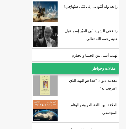
رائعة ولد أمّون... إلى فتًى صَنْهَاجِي.!
رثاء فى الشهيد أبى العبْدِ إسماعيل
هنية رحمه الله تعالى
لهيب أسى بين الحشا والحيازم
مقالات وخواطر
مقدمة ديوان "هذا هو النهد الذي
اعترفت له"
العلاقة بين اللغة العربية والوئام
المجتمعي