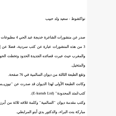
نواكشوط - سعيد ولد حبيب
صدر عن منشورات الشاعرة خديجة عبد الحي 4 مطبوعات للشاعر والكاتب الصحفي الموريتاني المختار السالم أحمد سالم.
3 من هذه المنشورات عبارة عن كتب سردية، فضلا عن إص
والمغرب حيث عبرت قصائده الجديدة الحدود وتخطت الحواج
والمتخيل.
وتقع الطبعة الثالثة من ديوان السالمية في 76 صفحة.
وكانت الطبعة الأولى لهذا الديوان قد صدرت عن "نيوزيــ
كتب/لمتد المحدودة" (E-kutub Ltd).
وكتب مقدمة ديوان "السالمية" وكلمة غلافه ثلاثة من أبرز الأ
مباركة بنت البراء، والدكتور بدي أبنو المرابطي.