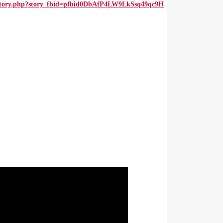
story.php?story_fbid=pfbid0DbAfP4LW9LkSsq49qc9H...