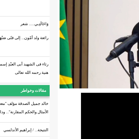
وَاخَالَتِـي...... شعر
رائعة ولد أمّون... إلى فتًى صَنْهَاجِي.!
رثاء فى الشهيد أبى العبْدِ إسماعيل
هنية رحمه الله تعالى
مقالات وخواطر
خالد جميل الصدقة مؤلف "معجم لآلئ
الأمثال والحكم المقارنة"... وداعاً
النتيجة... / إبراهيم الأندلسي