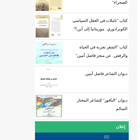
الصحراء"
كتاب "تاملات في العقل السياسي
الكوبرادوري.. موريتانيا إلى أين؟"
كتاب "الشعر تجربة في الحياة
والرفض.. عن منجز فاضل أمين"
ديوان الشاعر فاضل أمين
ديوان "البافور" للشاعر المختار
السالم
إعلان