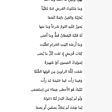
وَما مَلكوتُ العَرشِ عَنهُ مُغَيَّباً
يُعايِنُهُ وَالعَينُ نائِمَةٌ كَشفا
يَجوزُ عَلَيهِ النَومُ شَرعاً وَما سَها
لَهُ قَلبُهُ اليَقظانُ قَطُّ وَما أَغفى
وَما أَرضَة البَيتِ الحَرامِ تَعَقَّبَت
كِتابَ قُرَيشٍ إِذ نَفَت كُلَّ ما يُنفى
لِمَولِدِكَ المَيمونِ آيٌ شَهيرَةٌ
شَفَت غُلَّةَ الراوينَ مِن قَولِها الشَّفّا
وَفيما رَأَت عَينا حَليمَةَ مُذ رَأَت
تَبَنّيكَ هُوَ الأَحظى شِفاءَ مَنِ اِستَشفى
وَلَو لَم يُجِبكَ البَدرُ لَمّا دَعَوتَهُ
لِما شِئتَ لَم يَنفَكَّ نِصفَينِ أَو نِصفا