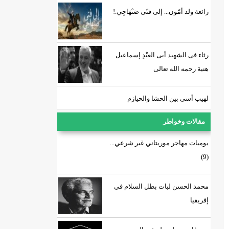
رائعة ولد أمّون... إلى فتًى صَنْهَاجِي.!
رثاء فى الشهيد أبى العبْدِ إسماعيل
هنية رحمه الله تعالى
لهيب أسى بين الحشا والحيازم
مقالات وخواطر
يوميات مهاجر موريتاني غير شرعي...
(9)
محمد الحسن لبات بطل السلام في
إفريقيا