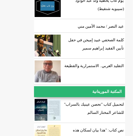
يوم غاب يحظيه ولد عبد الودود
(سيبويه شنقيط)
عيد النصر / محمد الأمين مني
كلمة الصحفي عبيد إميجن في حفل
تأبين الفقيد إبراهيم سمير
التقليد الغربي.. الاستمرارية والقطيعة
المكتبة الموريتانية
لتحميل كتاب "تحصن عينيك بالسراب"
للشاعر المختار السالم
نص كتاب: "هذا بيان لسكان هذه