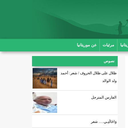
انيا
مرئيات
عن موريتانيا
نصوص
ظلال على ظلال الحروف / شعر: أحمد
ولد الوالد
الفارس المترجل
وَاخَالَتِـي...... شعر