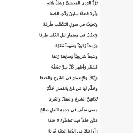
تَرُدُّ الرَدى المَحشِيَّ وَشكُ بَلائِهِ
وَلَولا قَضاءٌ سابِقٌ رَدَّتِ الحَتفا
وَتَجلِبُ في سوقِ التَكَسُّبِ طُرفَةً
وَتَجنُبُ في مِضمارِ نَيلِ العُلى طِرفا
وَرُمحاً رُدَينِيّاً وَسَهماً مُفَوَّقا
وَسَيفاً سُريجِيّاً وَسابِغَةً زَغفا
فَشَمِّر وَأَظهِر كُلَّ سِرٍّ تَضُمُّهُ
وَإِيّاكَ وَالإِضمارَ في الشَرحِ وَالحَذفا
وَحَكِّم لَها مَن هُنَّ بِالفَضلِ حُكَّمٌ
ثَلاثَتَهُنَّ الشَرعَ وَالعَقلَ وَالعُرفا
مَضى سَلَف في خِدمَةِ النَعلِ صالِحٌ
فَكُن خَلَفاً فيما تَعاطَوهُ لا خَلفا
رَأَوا تِلكَ في الدُنيا الدَنِيَّةِ قُربَةً