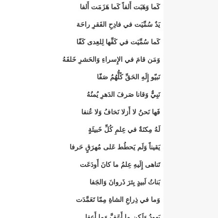
كَما وَهَبَت أَلفاً كَما هَزَمَت أَلفا
يَدٌ سُمِّيَت في فادِحِ الفَقرِ راحَة
كَما سُمِّيَت في كَفِّها لِلعِدى كَفّا
وَمَن قامَ في الإِسراءِ وَالحَشرِ خَلفَهُ
نَبيّو إِلَهِ الحَقِّ كُلُّهُمُ صَفّا
نَبِيٌّ وَقانا صَرفَ الدَهرِ يُمنُهُ
فَها نَحنُ لا أَزلا نَخافُ وَلا عُنفا
لَهُ مِكنَةٌ في عِلمِ كُلِّ خَبيئَةٍ
يَقيناً وَلَم يَحطُط عَلى مُهرَقٍ حَرفا
تَناهى إِلَيهِ عِلمُ ما كانَ أَودَعَت
بَناتُ لَبيدٍ بِئرَ ذَروانَ وَالجَفا
وَما في ذِراعِ الشاةِ مِمّا تَعَمَّدَت
يَهودُ وَلَكِن ما أَعَفَّ وَما أَعفا