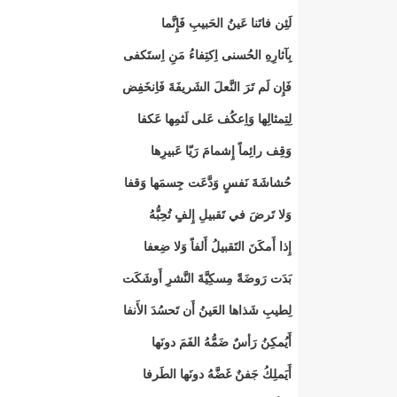
لَئِن فاتَنا عَينُ الحَبيبِ فَإِنَّما
بِآثارِهِ الحُسنى اِكتِفاءُ مَنِ اِستَكفى
فَإِن لَم تَرَ النَّعلَ الشَريفَةَ فَاِنخَفِض
لِتِمثالِها وَاِعكُف عَلى لَثمِها عَكفا
وَقِف رائِماً إِشمامَ رَيّا عَبيرِها
حُشاشَةَ نَفسٍ وَدَّعَت جِسمَها وَقفا
وَلا تَرضَ في تَقبيلِ إِلفٍ تُحِبُّهُ
إِذا أَمكَنَ التَقبيلُ أَلفاً وَلا ضِعفا
بَدَت رَوضَةً مِسكِيَّةَ النَّشرِ أَوشَكَت
لِطيبِ شَذاها العَينُ أَن تَحسُدَ الأَنفا
أَيُمكِنُ رَأسٌ ضَمُّهُ الفَمَ دونَها
أَيَملِكُ جَفنٌ غَضَّهُ دونَها الطَرفا