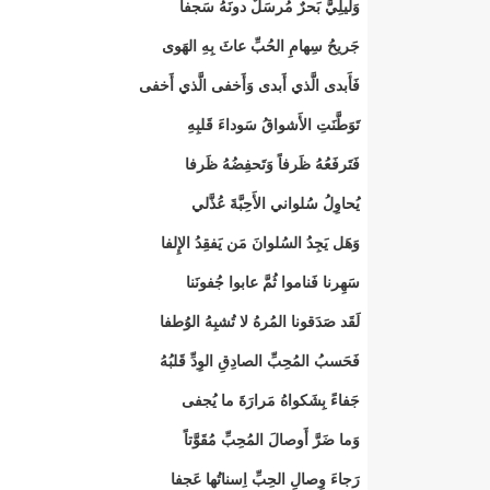
وَلَيلِيَّ بَحرٌ مُرسَلٌ دونَهُ سَجفا
جَريحُ سِهامِ الحُبِّ عاثَ بِهِ الهَوى
فَأَبدى الَّذي أَبدى وَأَخفى الَّذي أَخفى
تَوَطَّنَتِ الأَشواقُ سَوداءَ قَلبِهِ
فَتَرفَعُهُ ظَرفاً وَتَحفِضُهُ ظَرفا
يُحاوِلُ سُلواني الأَحِبَّةَ عُذَّلي
وَهَل يَجِدُ السُلوانَ مَن يَفقِدُ الإِلفا
سَهِرنا فَناموا ثُمَّ عابوا جُفونَنا
لَقَد صَدَقونا المُرهُ لا تُشبِهُ الوُطفا
فَحَسبُ المُحِبِّ الصادِقِ الوِدِّ قَلبُهُ
جَفاءً بِشَكواهُ مَرارَةَ ما يُجفى
وَما ضَرَّ أَوصالَ المُحِبِّ مُقَوَّتاً
رَجاءَ وِصالِ الحِبِّ اِسناتُها عَجفا