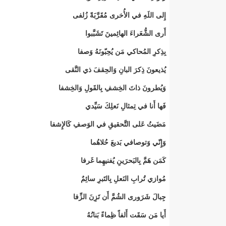
إِلى اللَهِ في الأُخرى مُقَرَّبَةً زُلفى
أَرى الشُّعَراءَ الهائِمينَ تَشَبَّبوا
بِذِكرِ المُحاكي مَن يُحِبّونَهُ وَصفا
يُذيعونَ ذِكرَ البانِ وَالحِقفَ ذي النَّقى
وَيُطرونَ ذاتَ الخِشفِ بِالقَولِ وَالخِشفا
فَها أَنا في تِمثالِ نَعلِكَ سَيِّدي
مَضَيتُ عَلى التَّحقيقِ في الوَصفِ كَالإِشفا
وَإِنّي وَتوصافي بَديعَ حُلاهُما
كَمَن هَمَّ بِالبَحرَينِ يُفنيهِما غَرفا
مُوازي تُرابِ النَعلِ بِالتَبرِ سائِمٌ
جِبالَ شَرَورى الشُمَّ أَن تَزِنَ الزِّفا
أَيا مَن سَقَت أَلفاً ظِماءً بَنانُهُ