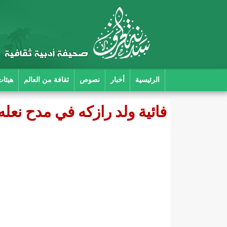
الرئيسية
أخبار
نصوص
ثقافة من العالم
هيئات
فائية ولد رازكه في مدح نعل