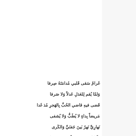
غَرامٌ سَقى قَلبي مُدامَتَهُ صِرفا
وَلمّا يُقم لِلعَذلِ عَدلاً وَلا صَرفا
قَضى فيهِ قاضي الحُبِّ بِالهَجرِ مُذ غَدا
مَريضاً بِداءٍ لا يُطَبُّ وَلا يُشفى
نَهارِيَّ نَهرٌ بَينَ جَفنَيَّ وَالكَرى