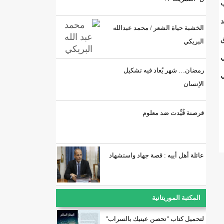
ب
د
الخشبة حياة الشعر / محمد عبدالله
ق
البريكي
ي
رمضان… شهر يُعاد فيه تشكيل
ي
الإنسان
قرصنة قُيِّدت ضد معلوم
عائلة أهل أييه : قصة جهاد واستشهاد
المكتبة الموريتانية
لتحميل كتاب "تحصن عينيك بالسراب"