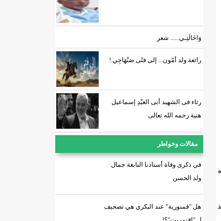
وَاخَالَتِـي...... شعر
رائعة ولد أمّون... إلى فتًى صَنْهَاجِي.!
رثاء فى الشهيد أبى العبْدِ إسماعيل
هنية رحمه الله تعالى
مقالات وخواطر
في ذكرى وفاة أستاذنا النابغة جمال
ه
ولد الحسن
د
هل "قمنورية" عند البكري هي تصحيف
ل "اقنمريت"؟!