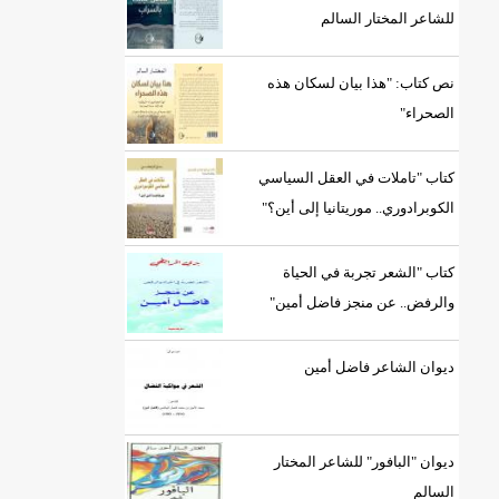
للشاعر المختار السالم
نص كتاب: "هذا بيان لسكان هذه
الصحراء"
كتاب "تاملات في العقل السياسي
الكوبرادوري.. موريتانيا إلى أين؟"
كتاب "الشعر تجربة في الحياة
والرفض.. عن منجز فاضل أمين"
ديوان الشاعر فاضل أمين
ديوان "البافور" للشاعر المختار
السالم