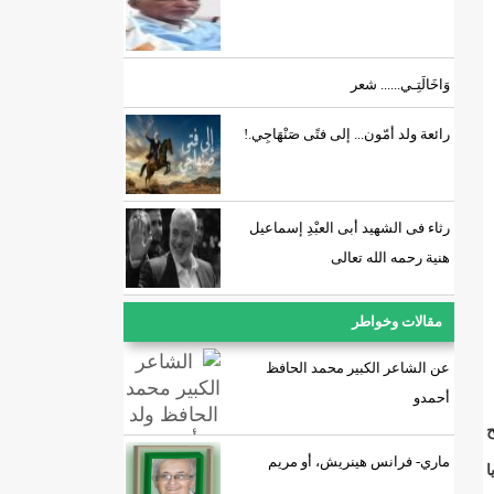
وَاخَالَتِـي...... شعر
رائعة ولد أمّون... إلى فتًى صَنْهَاجِي.!
رثاء فى الشهيد أبى العبْدِ إسماعيل
هنية رحمه الله تعالى
مقالات وخواطر
عن الشاعر الكبير محمد الحافظ
أحمدو
ح
ماري- فرانس هينريش، أو مريم
ا