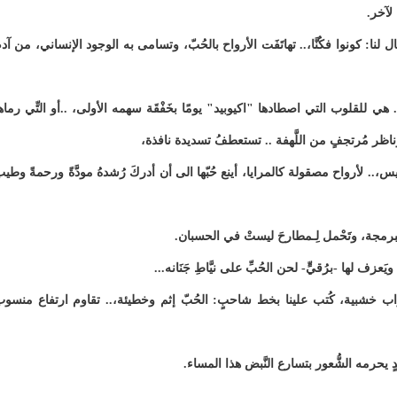
 لآخر.
ل لنا: كونوا فكُنَّا،.. تهاتَفَت الأرواح بالحُبّ، وتسامى به الوجود الإنساني، من آد
 هي للقلوب التي اصطادها "اكيوبيد" يومًا بخَفْقَة سهمه الأولى، ..أو التِّي رماه
، وناظر مُرتجفٍ من اللَّهفة .. تستعطفُ تسديدة نافذة،
يس،.. لأرواح مصقولة كالمرايا، أينع حُبّها الى أن أدركَ رُشدهُ مودَّةً ورحمةً وطي
لبرمجة، وتَحْمل لِـمطارحَ ليستْ في الحسبان.
يَعزف لها -برُقيٍّ- لحن الحُبِّ على نيَّاطِ جَنَانه...
 بأبْواب خشبية، كُتب علينا بخط شاحبٍ: الحُبّ إثم وخطيئة،.. تقاوم ارتفاع منسو
 يحرمه الشُّعور بتسارع النَّبض هذا المساء.