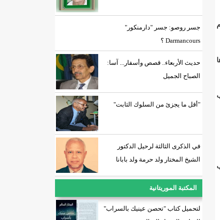
م
جسر روصو: جسر "دارمنكور"
Darmancours ؟
ا
حديث الأربعاء.. قصص وأسفار... آسا:
الصباح الجميل
ب
"أقل ما يجزئ من السلوك الثابت"
في الذكرى الثالثة لرحيل الدكتور
الشيخ المختار ولد حرمة ولد بابانا
ب
المكتبة الموريتانية
لتحميل كتاب "تحصن عينيك بالسراب"