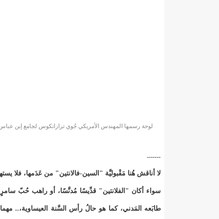
لوحة رسمها المهندس الأمريكي جُوي ترازانكوس لجامع إبن عباس وا
.......
لا أناقش هُنا مَقْبوليَّة "السين-فالانتين" من عَدَمها، فلا 
سواء أكان "الفلانتين" قدِّيسًا مُدنَّسًا، أو راهب حُبّ سامرٍ لس
طابَعه المَدني، كما هو حالُ رأس السَّنة العيساوية،.. مهما