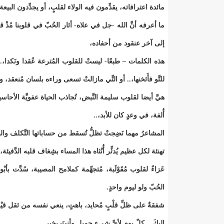
مائدة اعترافاته، يقدِّمون فيه الولاء لقلبٍ، أو يجدِّدون البيعة
ما أعرفه أنَّ الله -جل في علاه- أثار الحُبّ في قلوبنا مُذْ قا
إلى آخر عنقود من أحفاده،
هذه الكلمات – طبعًا- ليستْ للقلوب المُترعة عُقدا ونَكدا،..
للتَّو فأَثخنها،.. أو التِّي مازالتْ تسعى وراءه بلسان مُنعقد
هيَّ أيضا لقلوب سليمة النَّبض، تُجاذب الحياة عفويَّة الأحاس
أُلفة، في وعدٍ كان للأبد،..
المشاعرُ مهما نَضِجتْ تظلُّ تُسقط من حساباتها التَّكلف وا
تهنئة لكل عظيم يُدثِّر أُنْثاه هذا المساء بشِغاف قلبه الدَّفيئة، و
عَزاءٌ لقلوب مُقَوْلَبة، مُتجهِّمة كملامح المصيبة، سُدَّت
الحُبّ ولو ليوم واحدٍ.
شفقةٌ على ظلِّ قلْبٍ مُحايد، باهتٍ، ينعي نفسه من ثقل قيْدٍ
إليكَ... كلّ يوم لأيِّ شيء جميل وأنتَ بخير.