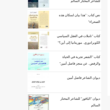
للشاعر المختار السالم
نص كتاب: "هذا بيان لسكان هذه
الصحراء"
كتاب "تاملات في العقل السياسي
الكوبرادوري.. موريتانيا إلى أين؟"
كتاب "الشعر تجربة في الحياة
والرفض.. عن منجز فاضل أمين"
ديوان الشاعر فاضل أمين
ديوان "البافور" للشاعر المختار
السالم