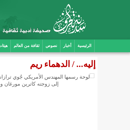
الرئيسية
أخبار
نصوص
ثقافة من العالم
هيئات
إليه... / الدهماء ريم