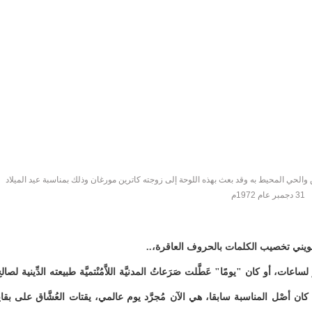
لحي المحيط به وقد بعث بهذه اللوحة إلى زوجته كاترين مورغان وذلك بمناسبة عيد الميلاد
31 دجمبر عام 1972م
يستهويني تخصيب الكلمات بالحروف العاقرة،..
اعات، أو كان "يومًا" عَطَّلت صَرَعاتُ المدنيَّة اللاَّمُنْتميَّة طبيعته الدِّينية لصال
 كان أصْل المناسبة سابقا، هي الآن مُجرَّد يوم عالمي، يقتات العُشَّاق على بقاي