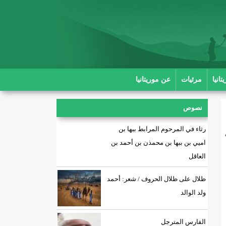
انيا
مرئيات
عن موريتانيا
نصوص
رثاء في المرحوم المرابط ببها بن
اميي بن ببها بن محمذن بن أحمد بن
العاقل
ظلال على ظلال الحروف / شعر: أحمد
ولد الوالد
الفارس المترجل