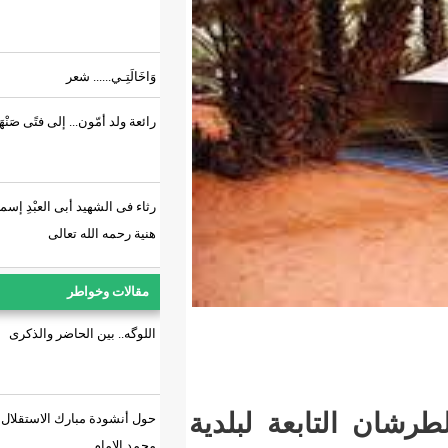
وَاخَالَتِـي...... شعر
رائعة ولد أمّون... إلى فتًى صَنْهَاجِي.!
رثاء فى الشهيد أبى العبْدِ إسماعيل
هنية رحمه الله تعالى
مقالات وخواطر
اللوگه.. بين الحاضر والذكرى
ة لبلدية
حول أنشودة مبارك الاستقلال / ناجي
محمد الإمام