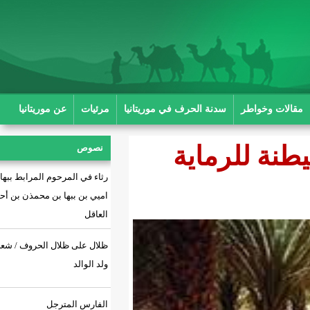
ة الحرف في موريتانيا
مرئيات
عن موريتانيا
اية
نصوص
رثاء في المرحوم المرابط ببها بن
اميي بن ببها بن محمذن بن أحمد بن
العاقل
ظلال على ظلال الحروف / شعر: أحمد
ولد الوالد
الفارس المترجل