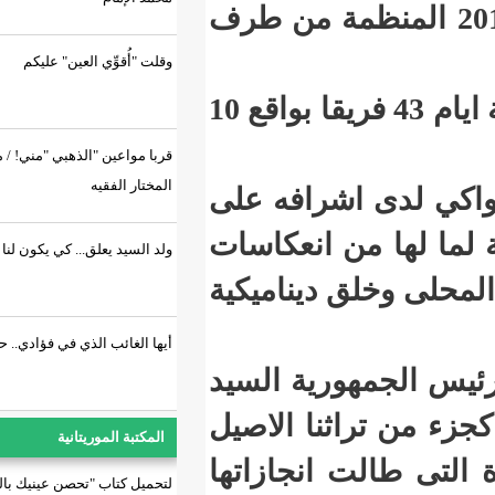
تقليدية لسنة 2019 المنظمة من طرف
وقلت "أُقوِّي العين" عليكم
ويشارك فى الدورة المذكورة التي تستمر اربعة ايام 43 فريقا بواقع 10
قربا مواعين "الذهبي "مني! / محمد
المختار الفقيه
شرافه على
 انعكاسات
ولد السيد يعلق... كي يكون لنا تعليم
ديناميكية
أيها الغائب الذي في فؤادي.. حاضر...
رية السيد
ثنا الاصيل
المكتبة الموريتانية
انجازاتها
لتحميل كتاب "تحصن عينيك بالسراب"