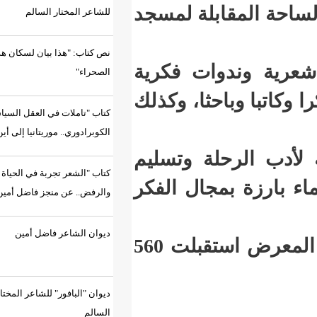
لة لمسجد
للشاعر المختار السالم
نص كتاب: "هذا بيان لسكان هذه
ات فكرية
الصحراء"
اتبا وباحثا، وكذلك
كتاب "تاملات في العقل السياسي
الكوبرادوري.. موريتانيا إلى أين؟"
ة وتسليم
كتاب "الشعر تجربة في الحياة
جال الفكر
والرفض.. عن منجز فاضل أمين"
ديوان الشاعر فاضل أمين
وتشير الإحصاءات إلى أن الدورة السابقة من المعرض استقبلت 560
ديوان "البافور" للشاعر المختار
السالم