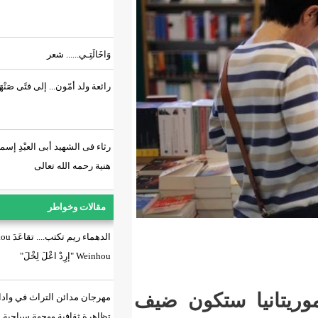
وَاخَالَتِـي...... شعر
رائعة ولد أمّون... إلى فتًى صَنْهَاجِي.!
رثاء فى الشهيد أبى العبْدِ إسماعيل
هنية رحمه الله تعالى
مقالات وخواطر
الدهماء ريم تكتب.... تقاعَدَ Dhakou
Weinhou "إرِدْ اعْلَ لِخْلَ"
ستكون ضيف
مهرجان مدائن التراث في وادان:
تظاهرة ثقافية ووجهة سياحية