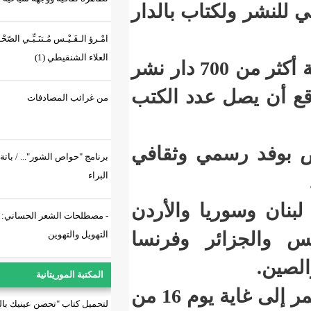
اب بالدار
امْـرؤ الـقَـيْـس مُـتنَـبِّـي الصّحْـرَاء/ أبو
العلاء الشنقيطي (1)
وبحسب ما أعلن فإن المعرض سيشهد مشاركة أكثر من 700 دار نشر
عدد الكتب
من غرائب المصادفات
ي وثقافي
برنامج "حواص الشور"... / باتة بنت
البراء
 والأردن
- مصطلحات الشعر الحساني: بين
ر وفرنسا
التهويل والتهوين
المكتبة الموريتانية
وينطلق المعرض يوم السادس من فبراير ويستمر إلى غاية يوم 16 من
لتحميل كتاب "تحصن عينيك بالسراب"