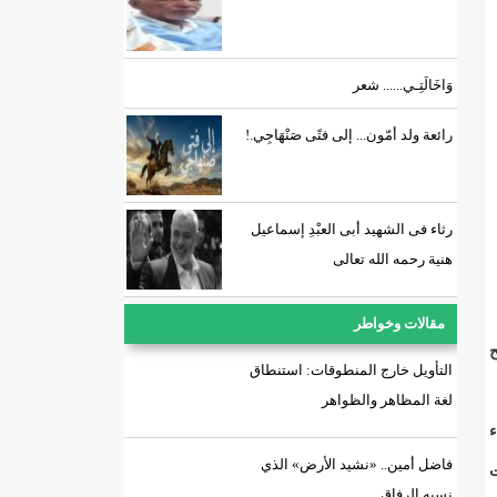
وَاخَالَتِـي...... شعر
رائعة ولد أمّون... إلى فتًى صَنْهَاجِي.!
رثاء فى الشهيد أبى العبْدِ إسماعيل
هنية رحمه الله تعالى
مقالات وخواطر
ح
التأويل خارج المنطوقات: استنطاق
لغة المظاهر والظواهر
شعراء
فاضل أمين.. «نشيد الأرض» الذي
ت
نسيه الرفاق