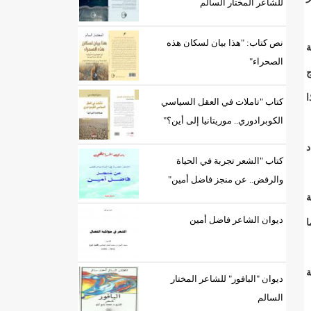
للشاعر المختار السالم
نص كتاب: "هذا بيان لسكان هذه
ة
الصحراء"
ج
ا
كتاب "تاملات في العقل السياسي
الكوبرادوري.. موريتانيا إلى أين؟"
د
كتاب "الشعر تجربة في الحياة
والرفض.. عن منجز فاضل أمين"
ة
ديوان الشاعر فاضل أمين
ا
ة
ديوان "البافور" للشاعر المختار
السالم