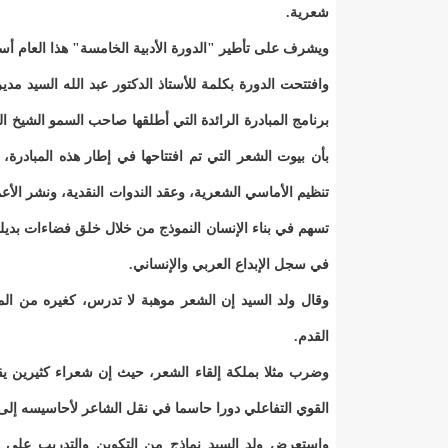
شعرية.
ويشرف على تأطير "الدورة الأدبية الخامسة" هذا العام أس
وافتتحت الدورة بكلمة للأستاذ الدكتور عبد الله السيد مد
برنامج المبادرة الرائدة التي أطلقها صاحب السمو الشيخ
بأن بيوت الشعر التي تم افتتاحها في إطار هذه المبادرة
تنظيم الأماسي الشعرية، وعقد الندوات النقدية، ونشر الأعم
تسهم في بناء الإنسان النموذج من خلال خلق فضاءات بديلة ت
في سجل الإبداع العربي والإنساني.
وقال ولد السيد إن الشعر موهبة لا تدرس، كغيره من الم
القدم.
وضرب مثلا بملكة إلقاء الشعر، حيث إن شعراء كثيرين يقولو
القوي التفاعلي دورا حاسما في نقل الشاعر لأحاسيسه إلى 
واستعرض ولد السيد نماذج من التكوين والتدريب على 