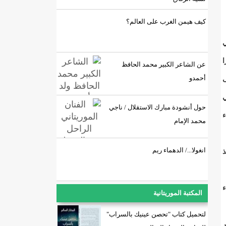
كيف هيمن الغرب على العالم؟
ي
ا
عن الشاعر الكبير محمد الحافظ
أحمدو
ى
ي
حول أنشودة مبارك الاستقلال / ناجي
ء
محمد الإمام
انغولا.../ الدهماء ريم
ذ
ء
المكتبة الموريتانية
لتحميل كتاب "تحصن عينيك بالسراب"
ر