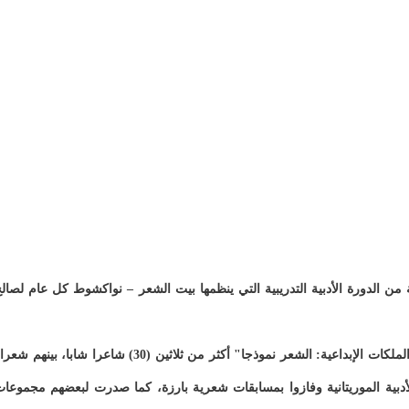
الدورة الأدبية التدريبية التي ينظمها بيت الشعر – نواكشوط كل عام لصال
ويشارك في دورة هذا العام، المنظمة تحت شعار: "تنمية الملكات الإبداعية: الشعر نموذجا" أكثر من ثلاثين (30) شاعرا شابا، بينهم 
أدبية الموريتانية وفازوا بمسابقات شعرية بارزة، كما صدرت لبعضهم مجموعا