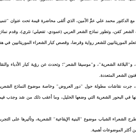
ع الدكتور محمد علي عمَّ الأمين، الذي ألقى محاضرة قيمة تحت عنوان "تنمي
 الشعر كفن، وتطور نماذج الشعر العربي (عمودي- تفعيلي/ نثري)، وقدم نماذ
م الموريتانيين للشعر رواية وقرضا، وقصص كبار الشعراء الموريتانيين في هذ
"البلاغة الشعرية"، و"موسيقا الشعر"؛ وتحدث عن رؤية كبار الأدباء والنقا
نون الشعر المتعددة.
ركون، جرت نقاشات مطولة حول "دور العروض" وخاصة موضوع النماذج الشعري
اجها في البحور الشعرية التي وضعها الخليل، وما أعقب ذلك من شد وجذب فيم
ح الشعراء الشباب موضوع "البنية الإيقاعية" الشعرية، وتأثيرها على التجرب
من أكثر الموضوعات أهمية.