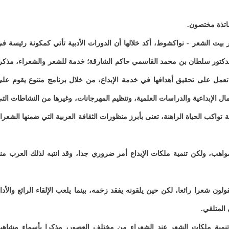
اتذة مختصون.
ير بيت الشعر - نواكشوط، أكد خلالها أن الدورات الأدبية تأتي كمكونة رئيسة ف
 الدكتور سلطان بن محمد القاسمي حاكم الشارقة؛ خدمة للشعر والشعراء، مذكر
، تعمل على تحقيق أهدافها في خدمة الإبداع، من خلال برنامج متنوع يقوم عل
ال الإبداعية والدراسات العلمية، وتنظيم المهرجانات، وغيرها من النشاطات الت
واكب الحياة الراهنة، تعنى بأبرز منظورات الثقافة العربية التي ضمنها الشعرا
واهب، ولكن تنمية ملكات الإبداع أمر ضروري جدا، وقد انتبه لذلك العرب من
ن شعرا رائعا، لكن حين يلقونه يفقد زخمه، بينما يلعب الإلقاء الرائع والأدا
المتلقي.
تنمية ملكات الشعر عند الشعراء من مختلف العصور، مذكرا بأسماء مشاهي