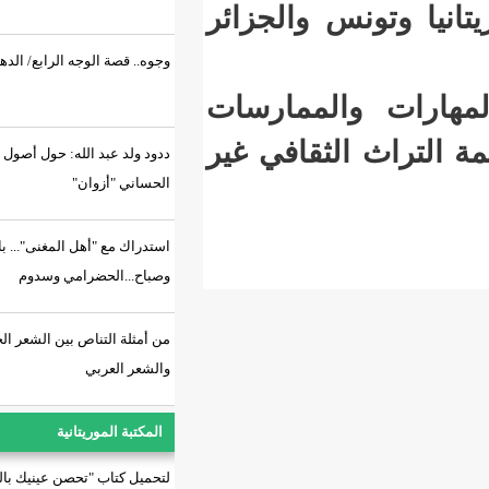
والجزائر
وجوه.. قصة الوجه الرابع/ الدهماء ريم
لممارسات
ثقافي غير
ددود ولد عبد الله: حول أصول الطرب
الحساني "أزوان"
استدراك مع "أهل المغنى"... باب
وصباح...الحضرامي وسدوم
من أمثلة التناص بين الشعر الحساني
والشعر العربي
المكتبة الموريتانية
لتحميل كتاب "تحصن عينيك بالسراب"