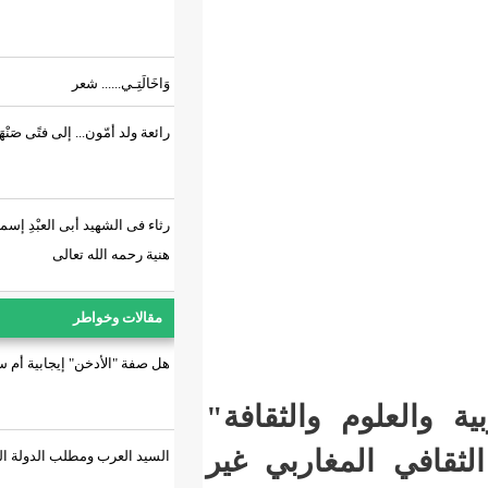
وَاخَالَتِـي...... شعر
رائعة ولد أمّون... إلى فتًى صَنْهَاجِي.!
رثاء فى الشهيد أبى العبْدِ إسماعيل
هنية رحمه الله تعالى
مقالات وخواطر
هل صفة "الأدخن" إيجابية أم سلبية؟
الثقافة"
اربي غير
السيد العرب ومطلب الدولة الوطنية