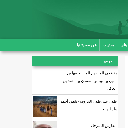
انيا
مرئيات
عن موريتانيا
نصوص
رثاء في المرحوم المرابط ببها بن
اميي بن ببها بن محمذن بن أحمد بن
العاقل
ظلال على ظلال الحروف / شعر: أحمد
ولد الوالد
الفارس المترجل