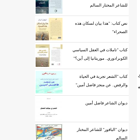
للشاعر المختار السالم
نص كتاب: "هذا بيان لسكان هذه
الصحراء"
كتاب "تاملات في العقل السياسي
الكوبرادوري.. موريتانيا إلى أين؟"
ك
كتاب "الشعر تجربة في الحياة
والرفض.. عن منجز فاضل أمين"
ه
ديوان الشاعر فاضل أمين
ديوان "البافور" للشاعر المختار
السالم