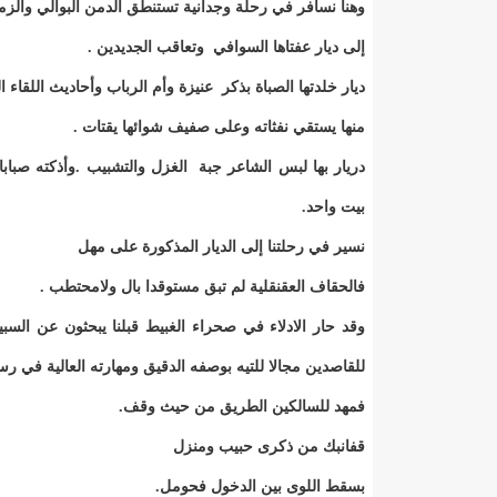
وهنا نسافر في رحلة وجدانية تستنطق الدمن البوالي والزم
إلى ديار عفتاها السوافي وتعاقب الجديدين .
ديار خلدتها الصباة بذكر عنيزة وأم الرباب وأحاديث اللقا
منها يستقي نفثاته وعلى صفيف شوائها يقتات .
دريار بها لبس الشاعر جبة الغزل والتشبيب .وأذكته صب
بيت واحد.
نسير في رحلتنا إلى الديار المذكورة على مهل
فالحقاف العقنقلية لم تبق مستوقدا بال ولامحتطب .
وقد حار الادلاء في صحراء الغبيط قبلنا يبحثون عن السبي
للقاصدين مجالا للتيه بوصفه الدقيق ومهارته العالية في ر
فمهد للسالكين الطريق من حيث وقف.
قفانبك من ذكرى حبيب ومنزل
بسقط اللوى بين الدخول فحومل.