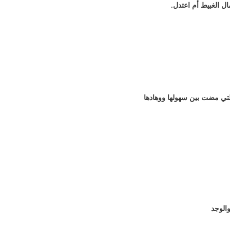
ال الغبيط أم اعتدل.
لتي مضت بين سهولها ووهادها
والوجد