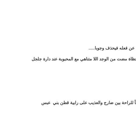
 عن فعله فيحذف وجوبا.....
ظاة مضت من الوجد اللا متناهي مع المحبوبة عند دارة جلجل
جأ للراحة بين ضارج والعذيب على رابية قطن بني عبس