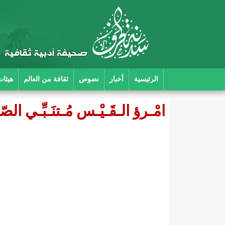
الرئيسية
أخبار
نصوص
ثقافة من العالم
هيئات
امْـرؤ الـقَـيْـس مُـتنَـبِّـي الص