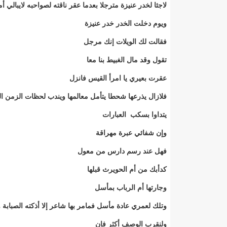
لاجئا لخدر عنيزة مترجلا بعدما عقر ناقته لصواحبه لايبالي أم
ويوم دخلت الخدر خدر عنيزة
فقالت لك الويلات إنك مرجل
تقول وقد مال الغبيط بنا معا
عقرت بعيري يا امرأ القيس فانزل
فلازال يذرعها شحطا يتأمل معالمها ويندب لحظات الزمن ا
يتداوا بسكب العبارات
وإن شفائي عبرة مهراقة
فهل عند رسم دارس من معول
كدأبك من أم الحويرث قبلها
وجارتها أم الرباب بمأسل
وتلك لعمري عادة مأسل فمامر بها شاعر إلا أذكته الصبابة 
ولنقرب الوصف أكثر فإن