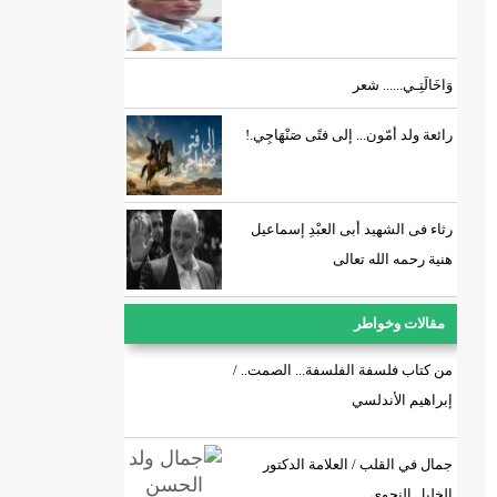
وَاخَالَتِـي...... شعر
رائعة ولد أمّون... إلى فتًى صَنْهَاجِي.!
رثاء فى الشهيد أبى العبْدِ إسماعيل
هنية رحمه الله تعالى
مقالات وخواطر
من كتاب فلسفة الفلسفة... الصمت.. /
إبراهيم الأندلسي
جمال في القلب / العلامة الدكتور
الخليل النحوي