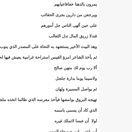
يمرون بالدهنا خفافاعيابهم
ويرجعن من دارين بجرى الحقائب
على حين ألهى الناس جل أمورهم
فندلا زريق المال ندل الثعالب
وهذ البيت الأخير يستشهد به النحاة على المصدر الذي ينوب
ثم يأخذ الشاعر امرؤ القيس استراحة غرامية يعيش فيها لح
ألا رب يوم لك منهن صالح
ولاسيما يوما بدارة جلجل
ثم يواصل المسيرة ولهان
تهيجه البروق بوامضها فيأخذ معرسه الذي طالما اتخذه مل
الذي كاد أن يسمى باسمه
لولا أن عبسا لاتملك غيره
أين انتهى يابن صميعاء السنن