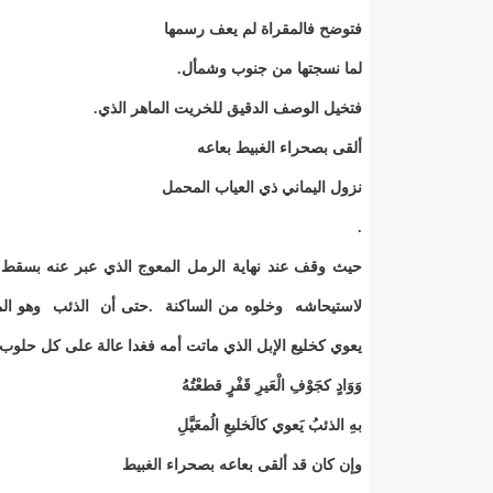
فتوضح فالمقراة لم يعف رسمها
لما نسجتها من جنوب وشمأل.
فتخيل الوصف الدقيق للخريت الماهر الذي.
ألقى بصحراء الغبيط بعاعه
نزول اليماني ذي العياب المحمل
.
حيث وقف عند نهاية الرمل المعوج الذي عبر عنه بسقط 
لاستيحاشه وخلوه من الساكنة .حتى أن الذئب وهو الم
يعوي كخليع الإبل الذي ماتت أمه فغدا عالة على كل حلوب 
وَوَادٍ كجَوْفِ الْعَيرِ قَفْرٍ قطعْتُهُ
بهِ الذئبُ يَعوي كالَخليعِ الُمعَيَّلِ
وإن كان قد ألقى بعاعه بصحراء الغبيط