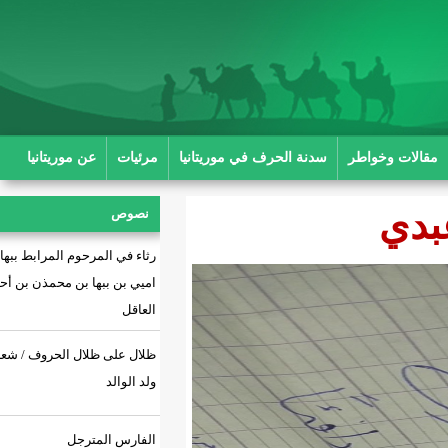
ة الحرف في موريتانيا
مرئيات
عن موريتانيا
نصوص
رثاء في المرحوم المرابط ببها بن
اميي بن ببها بن محمذن بن أحمد بن
العاقل
ظلال على ظلال الحروف / شعر: أحمد
ولد الوالد
الفارس المترجل