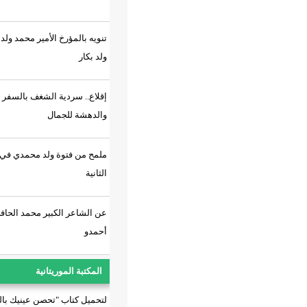
تنويه بالمؤرخ الأمير محمد ولد الدي
ولد بكار
إقلاع.. سردية الشغف بالسفر
والدهشة للجمال
ملمح من فتوة ولد محمدي في مئويته
الثانية
عن الشاعر الكبير محمد الحافظ
أحمدو
المكتبة الموريتانية
لتحميل كتاب "تحصن عينيك بالسراب"