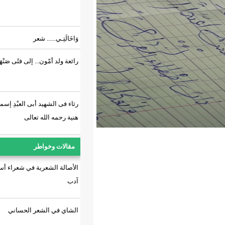
وَاخَالَتِـي...... شعر
رائعة ولد أمّون... إلى فتًى صَنْهَاجِي.!
رثاء فى الشهيد أبى العبْدِ إسماعيل
هنية رحمه الله تعالى
مقالات وخواطر
الأصالة الشعرية في شعراء أسرة أهل
آدب
الشاي في الشعر الحساني