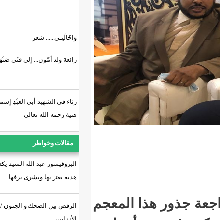
وَاخَالَتِـي...... شعر
رائعة ولد أمّون... إلى فتًى صَنْهَاجِي.!
رثاء فى الشهيد أبى العبْدِ إسماعيل
هنية رحمه الله تعالى
مقالات وخواطر
البروفيسور عبد الله السيد يكتب عن
هدية يعتز بها وبشرى يزفها..
ذا المعجم
الرقص بين الضحك و الجنون / إبراهيم
الأندلسي