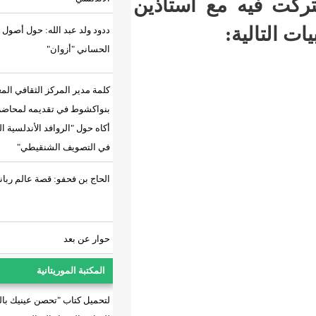
كت فيه مع أستاذين
ددود ولد عبد الله: حول أصول الطرب
الحساني "أزوان"
كلمة مدير المركز الثقافي المغربي
بنواكشوط في تقديمه لمحاضرة د.
أكاه حول "الروافد الأندلسية المغربية
في التصويف الشنقيطي"
الحاج بن فحفو: قصة عالم رباني
حوار عن بعد
المكتبة الموريتانية
لتحميل كتاب "تحصن عينيك بالسراب"