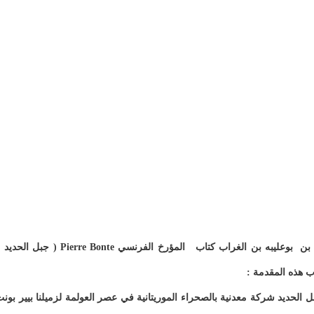
ترجم الأستاذ الجامعي و الباحث الموريتاني الدكتور محمد بن بوعليبه بن الغراب كتاب المؤرخ الفرنسي Pierre Bonte ( جبل 
ب هذه المقدمة :
 جبل الحديد شركة معدنية بالصحراء الموريتانية في عصر العولمة لزميلنا بيير بون