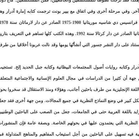
ل. وهكذا فقد ترجت نصوصا للمستكشفين والجامعيين، فمن المستكشفين: ماج دول
ر. وفي مرحلة أخرى وفي اتفاق مع بيير بونت ترجمت كتابه إمارة آدرار وه
وكتاب فليب مرشزنه القبائل والإثنيات والسلطة في موريتانيا الصادر عن دار كرتالا سنة 1992. وهذه الكتب كلها تساهم في التعريف بتا
لاستناد على دار النشر جسور التي أنشأتُها يومها وقد نالت عربونا أخلاقيا من طر
درار وكتابه روايات أصول المجتمعات البيظانية وكتابه جبل الحديد إلخ. تستجي
 جهة أن كثيرا من الدراسات في مجال العلوم الإنسانية والاجتماعية المتعلق
باللغة الإنجليزية من طرف باحثين أجانب، وهؤلاء ومنذ الاستقلال قد سخروا بحوث
كل كبير في وضع النماذج النظرية في جميع المجالات. ومن جهة أخرى فقد جع
زايد باللغة العربية حتى في الجامعات، جعل من الصعب على الباحثين الوطنيي
لنظرية التي يعتمدون عليها في بحوثهم الخاصة. وبصفة عامة فإن المنشورا
بية فيه تسهيل على الباحثين من أجل استيعاب المفاهيم والمناهج المتداولة ف