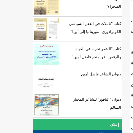
الصحراء"
ل
كتاب "تاملات في العقل السياسي
ون معه في
الكوبرادوري.. موريتانيا إلى أين؟"
كتاب "الشعر تجربة في الحياة
ة
والرفض.. عن منجز فاضل أمين"
ة
ك
ديوان الشاعر فاضل أمين
ن
ة
ديوان "البافور" للشاعر المختار
ل
السالم
ى
إعلان
ن