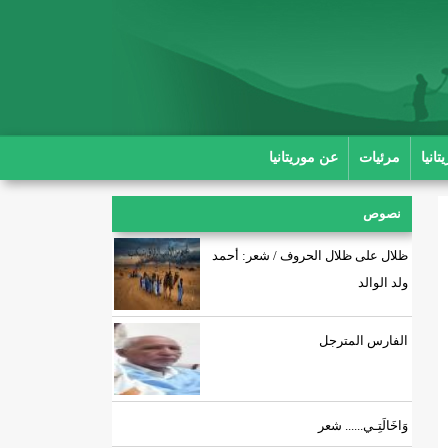
انيا
مرئيات
عن موريتانيا
نصوص
ظلال على ظلال الحروف / شعر: أحمد
ولد الوالد
الفارس المترجل
وَاخَالَتِـي...... شعر