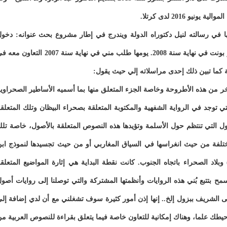
 2016 لدى كرتلا.
ا في رسالته لنيل دكتوراه الدولة ويندرج في إطار مشروع بحث عنوانه: دخو
الإسلام والتعريب، إلى غرب الصحراء والذي بدأناه أنا وبيير بونت في نهاية سنة 2008. يومها طلب مني في نهاية سنة 2007 التعا
ة كما تبين ذلك إحدى مراسلاته إلي حيث يقول:
 من هذه الأطروحة وخاصة الجزء المتعلق منها بما أسميه الأساطير الصحراوي
 توجد في الرواية الشفهية والمكتوبة المتعلقة بصحراء البيظان وتلك المتعلق
ل التي تنتظم حول الأسلمة وتؤيدها هذه النصوص المتعلقة بالأصول، خاصة تل
مختلفة من حيث انغراسها في السياق المغاربي أو من حيث تجسيدها لنموذج اب
وبلاد الصحراء باتجاه الجنوب. كانت نقطة البداية هي إثارة المواضيع المتعلق
مح بتتبع بُني هذه الروايات وأنظمتها المشتركة والتي توصلنا إلى روايات أصو
ى الشريف ببزول إلخ.. إنها إذن أمور كثيرة سوف تشغلني مع أن لدي إضافة إل
طك علما، وهناك إمكانية للتعاون خاصة فيما يتعلق بقراءة للنصوص العربية م