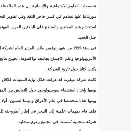
تخصصات العلوم الاجتماعية والإنسانية. إن هذه الملاحظ
موريتانيا علها تساهم في كسر حاجز اللغة وفي تطوير الب
استخدام هذه المفاهيم والمناهج على الباحثين العرب المهتم
جبل الحديد
في سنة 1999 من شهر نوفمبر طلب المدير العام ل
الأنتروبولوجيا وعلم الاجتماع بجامعة نواكشوط، تحيين نتائ
يكتب كتابا حول تاريخ الشركة.
يومها بإعداد استقصاء سوسيولوجي حول التعايش بين المؤطر
يومها شابا متخصصا في علم الأعراق ومهتما لسببين: أو
فلقد قام بمهمات علمية إلى النيجر في إطار أطروحته للدك
شركة منجمية تُستنبت في مجتمع رعوي مشابه.