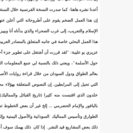
أعدنا نشره هاهنا- كما صدرت النسخة الفرنسية خلال السنة الموالية يونيو
إن هذا العمل الضخم يقوم على أطروحاته التي أعلن عنه
هذا العمل البحثي خاصة في جانبه المتعلق بالمصادر العربي
عزيزي بو عليبة: "لقد قررت أن أشتغل على تطوير جزء آخر
حول الأسلمة"، ويعني ذلك بالنسبة لي جمع المعلومات التي
بعالم الطواق ودول السودان من خلال قراءة روايات الأصو
التي تحيل إلى المرابطين. إن النصوص المتعلقة بهؤلاء 
خلدون الذي اقتبست منه كثيرا (تاريخ القبائل والمماليك) 
بالبافور والإمام الحضرمي ... إلخ غير أن بعض الخطوط تس
الطوارق وتأسيس المماليك السودانية والأصول اليمنية وإل
ذلك بعض المشاريع قيد النشر. إذا كان ذلك يهمك سوف أحي