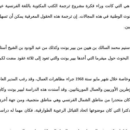
ة هي التي كانت وراء فكرة مشروع ترجمة الكتب المكتوبة باللغة الفرنسية ع
حوث الوطنية في هذه المجالات. إن ترجمة هذه الحقول المعرفية يمكن أن تسه
ين.
شركة اسنيم محمد السالك بن هيين من بيير بونت وكذلك من عبد الودود بن الشيخ أستا
ج البحوث حول ميفرما التي أعدها بيير بونت والتي تعود إلى ثلاثة عقود مضت لك
كانت شركة ميفرما قد عرفت خلال نهاية الستينات قلاقل وخاصة خلال شهر مايو سنة 1968 جراء مظاهرات العمال، وقد رغب المدير ال
ين الأوربيين والعمال الموريتانيين. وقد أسندت هذه الدراسة لبيير بونت وكا
لا كان منحدرا من مناطق الشمال الفرنسي وهي مناطق منجمية، ومن جهة أخر
ترا التي كان موضوعها اتحاد القبائل الرعوية الطوارقية، فكان مهما له دراس