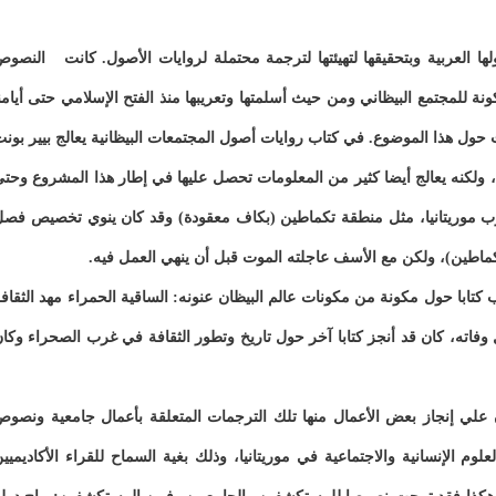
ا العربية وبتحقيقها لتهيئتها لترجمة محتملة لروايات الأصول. كانت النصو
للمجتمع البيظاني ومن حيث أسلمتها وتعريبها منذ الفتح الإسلامي حتى أيامن
ت حول هذا الموضوع. في كتاب روايات أصول المجتمعات البيظانية يعالج بيير بون
 ولكنه يعالج أيضا كثير من المعلومات تحصل عليها في إطار هذا المشروع وحت
ب موريتانيا، مثل منطقة تكماطين (بكاف معقودة) وقد كان ينوي تخصيص فص
تكماطين)، ولكن مع الأسف عاجلته الموت قبل أن ينهي العمل فيه.
كتابا حول مكونة من مكونات عالم البيظان عنونه: الساقية الحمراء مهد الثقاف
حراء وقد نشر في المغرب سنة 2012. وقبيل وفاته، كان قد أنجز كتابا آخر حول تاريخ وتطور الثقافة في غرب الصحراء وكا
 علي إنجاز بعض الأعمال منها تلك الترجمات المتعلقة بأعمال جامعية ونصو
لإنسانية والاجتماعية في موريتانيا، وذلك بغية السماح للقراء الأكاديميي