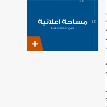
ص
ا
ت
ى
ل
ة
ن
ص
ن