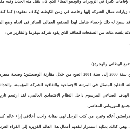
تى نوفمبر سنة 1971 قام بيير بونت بإقامات كثيرة في الزويرات وانوذيبو الميناء الذي كان ينقل منه الحديد وفيه مق
د زيارات عمال الشركة إليها وخاصة في زمن الكيطنة (بكاف معقودة) كما كث
 وقد سمح له ذلك بإحصاء شامل لهذا المجتمع العمالي السائر في اتجاه وضع الي
ا ثلاثة بلغت مئات من الصفحات للطاقم الذي يقود شركة ميفرما والتقارير هي:
في هذه الدراسة الجديدة جبل الحديد التي أعدها بيير من سنة 2000 إلى سنة 2001 اتضح من خلال مقارنة الوضعيتين؛ وضعية ميفر
 التقليد المتمثل في المرتنة الاجتماعية والثقافية للشركة المؤممة، والحداث
 الهدف الصناعي المرسوم داخل النظام الاقتصادي العالمي، لقد ارتسم تاري
تمع الموريتاني المعاصر.
راستين أعلاه وغيره من كتب الرجل لهي بمثابة واجب أخلاقي إزاء عالم كبي
ي كذلك بمثابة استمرار لتقديم أعمال هذا العالم الغزيرة إلى القراء العر