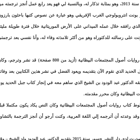
Pierre Bonte الذي توفي مع الأسف في الرابع من نوفمبر سنة 2013، وهو بمثابة تذكار له، وبالنسبة لي فهو يعد رابع عمل أنجز ترجمته 
ير بونت انتروبولوجي الغرب الإفريقي وهو عبارة عن نصوص كتبها باحثون بارزو
لذي رافقه خلال عمله الميداني على الأرض الموريتانية خلال فترة طويلة مليئ
نت على رسالته للدكتوراه وهو من أكثر تلامذته وفاء له، وأنا نفسي بعد ترجمت
توفي بييربونت يوم 4 نفمبر سنة 2013 قبل أن يرى كتابه روايات أصول المجتمعات البيظانية (أزيد من 800 صفحة) قد نشر وترجم، 
الحديد الذي نقوم الآن بتقديمه ويعود الفضل في نشر هذين الكتابين بعد وفات
ه آن ماري بزبار Anne-Marie Brisebarre وصديقه الدكتور عبد الودود بن الشيخ الذي ساهم معه في إنجاز كتاب جبل الحديد يو
ت البيظانية وكان محرر مقدمته.
اري برزبار مخطوط كتاب روايات أصول المجتمعات البيظانية وكان النص يكاد يكون مكتملا قب
قد وعدته أن أترجمه إلي اللغة العربية، وكنت أرجو أن أنجز الترجمة بالتشاو
إن هذه الترجمة هي تحية وزلفى له ولجهوده وقد نشرت وصدرت لدى دار النشر جسور سنة 2015 بتقديم الدكتور عبد الودود ولد الشيخ – 