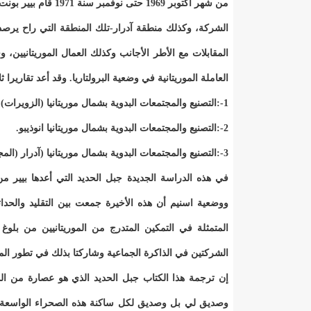
من شهر أكتوبر 1969 ح
الشركة، وكذلك منطقة آدرار-تلك المنطقة التي راح يرص
المقابلات مع الأطر الأجانب وكذلك العمال الموريتانيين،
العاملة الموريتانية في وضعية البرولتاريا. وقد أعد تقارير
1-:التصنيع والمجتمعات البدوية بشمال موريتانيا (الزويرات).
2-:التصنيع والمجتمعات البدوية بشمال موريتانيا انوذيبو.
3-:التصنيع والمجتمعات البدوية بشمال موريتانيا (آدرار (المجتمع البيظاني والهجرة)).
ووضعية اسنيم أن هذه الأخيرة جمعت بين التقليد والحداثة،
المتمثلة في التمكين المتدرج من الموريتانيين من بلوغ
الشركتين في الذاكرة الجماعية وشاركتا بذلك في تطور المج
إن ترجمة هذا الكتاب جبل الحديد الذي هو عصارة من الد
وصديق لي بل وصديق لكل ساكنة هذه الصحراء الواسعة. وه