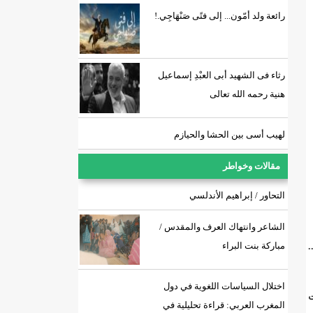
رائعة ولد أمّون... إلى فتًى صَنْهَاجِي.!
رثاء فى الشهيد أبى العبْدِ إسماعيل
هنية رحمه الله تعالى
لهيب أسى بين الحشا والحيازم
مقالات وخواطر
التحاور / إبراهيم الأندلسي
الشاعر وانتهاك العرف والمقدس /
مباركة بنت البراء
الحديد ..
اختلال السياسات اللغوية في دول
ت
المغرب العربي: قراءة تحليلية في