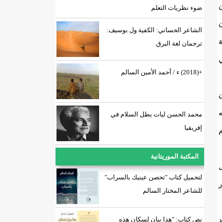
من
ضوء نظريات التعلم
ن
الشاعر الحساني: الكفية ول بوسيف:
ة
ترجمان لغة البرق
ي
+(2018) ء / أحمد الأمين السالم
وكان
ه
محمد الحسن لبات بطل السلام في
إفريقيا
م
المكتبة الموريتانية
ل
لتحميل كتاب "تحصن عينيك بالسراب"
ر
للشاعر المختار السالم
نص كتاب: "هذا بيان لسكان هذه
وقد