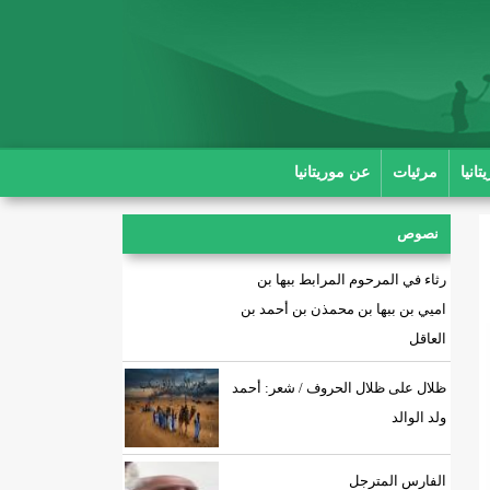
انيا
مرئيات
عن موريتانيا
نصوص
رثاء في المرحوم المرابط ببها بن
اميي بن ببها بن محمذن بن أحمد بن
العاقل
ظلال على ظلال الحروف / شعر: أحمد
ولد الوالد
الفارس المترجل