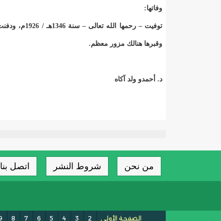
وفاتها:
وقبرها هنالك مزور معظم.
د. أحمدو ولد آكاه
من نحن
شروط النشر
اتصل بنا