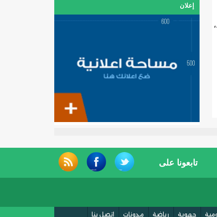
إعلان
كشوط،
تابعونا على