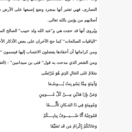
النصارى، فهي تعتبر أنها بمجرد وضع إصبعها على الأرض 
أصلابهم من يؤمن بالله تعالى.
ويُروى أنها قد حجت هي و”عبد الله ولد حبيب” الصالح ا
“الباقيات الصالحات” كما حج الآخران على بعض الأذكار الأ
ومن كراماتها أن أحفادها يفضلون الانتساب إليها فيسمون 
ومن الشعر الذي مدحت به قول” فتى بن سيدامين” : (الط
سَلامٌ عَلى الخالِ الذِي هُوَ مُرْتَضًى
وَآمِنَةٍ مِمَّا يَسُو بِنتُ يُــــوسُـفا
وَمَنْ بإِزَا هَذَيْنِ مِـــنْ كُلِّ مُـــــومِنٍ
وَمُومِنَةٍ فِي ذَا المَـكانِ تَأَلَّـــــفَا
فَمُوجِبُهُ أَنَّا ضُــــيـــوفٌ بِبابِــــكُمْ
وَعادَتُكُمْ إِكْرامُ مَن قَد تَضَيَّفَا