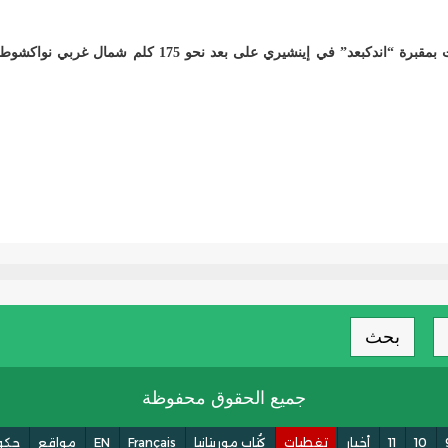
توفيت – رحمها الله تعالى – سنة 1346هـ / 1926م، ودفنت بمقبرة “اندكبعد” في إينشيري على بعد نحو 175 كلم شمال غربي نوا
بحث
جميع الحقوق محفوظة