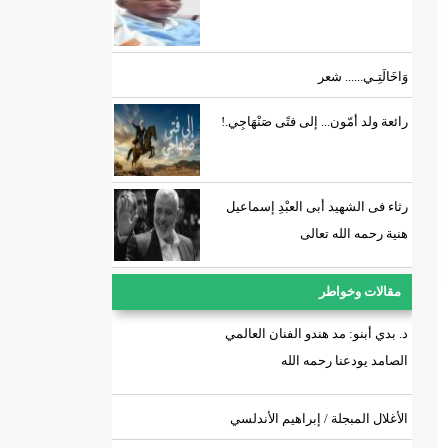
وَاخَالَتِـي...... شعر
رائعة ولد أمّون... إلى فتًى صَنْهَاجِي.!
رثاء فى الشهيد أبى العبْدِ إسماعيل
هنية رحمه الله تعالى
مقالات وخواطر
د. بدي أبنو: مد هندو الفنان العالمي
الصامد يودعنا رحمه الله
الأغلال المبجلة / إبراهيم الأندلسي