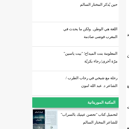
حين يُذكر المختار السالم
اللغة هي الوطن.. ولكن ما يحدث في
د
المغرب فوضى صادمة
المعلومة بنت الميداح؛ "بيت ياسين"
ن
مرّة أخرى| رجاء بكريّة
رحلة مع شيخي في رحاب الطرب /
الشاعر د. عبد الله امون
ة
المكتبة الموريتانية
ت
لتحميل كتاب "تحصن عينيك بالسراب"
للشاعر المختار السالم
ع