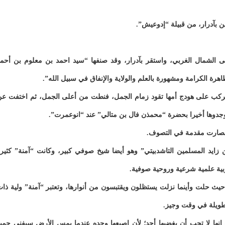
نين بآدرار، من قبيلة “إدوعيش”.
ى الشمال الغربي، واستقر بآدرار، وقد صنفها “سيد احمد بن معلوم بن أحم
هرة الكرامة ومشهورة بالعلم والولاية والإنفاق في سبيل الله”.
 تركب على هودج أمها تقود زمام الجمل، فنطت من أعلى الجمل، ثم اختفت ع
وجدوها أخيرا بحضرة “محمذن فال بن متالي” عند “انوعمرت”.
 فصارت مقدمة في التصوف.
 زايد المسلمين التاشدبيتي” وهو أيضا شيخ صوفي كبير، وكانت “آمنة” كثير
بية علمية شرعية وروحية صوفية.
يث حلت وأينما نزلت يستظلون ويقتبسون من أنوارها، وتعتبر “آمنة” ولية ذا
طويلة في وقت وجيز.
إنها لا تحب أن يغضبها أحد؛ لأن إصبعها وحده عندما يمس الأرض سيفنى جمي