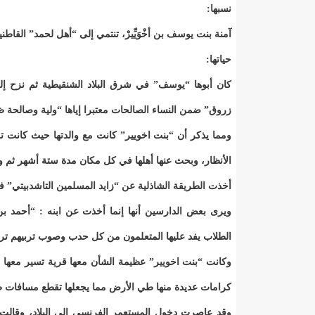
نسبها:
آمنة بنت يوسف بن أخْوَيِّيرْ، تنتمي إلى “أهل لحمد” القاط
حياتها:
كان أبوها “يوسف” في شرق البلاد الشنقيطية ثم نزح إل
زروق” ضمن النساء الصالحات معتبرا إياها “ولية وصالحة ظا
ومما يذكر أن “بنت اخويير” كانت مع والدتها حيث كانت
الأنظار، وبحث عنها أهلها في كل مكان مدة ستة أشهر ثم 
أخذت الطريقة الشاذلية عن “زايد المسلمين التاشدبيتي”
ويرى بعض الدارسين أنها إنما أخذت عن ابنه : “أحمد بن
الطلاب يفد عليها المتعلمون من كل حدب وصوب تربيهم تر
وكانت “بنت اخويير” عظيمة الشأن معها قرية تسير معها ح
كرامات عديدة منها طي الأرض مما يجعلها تقطع مسافات 
وقد عاصرت دخول المستعمر الفرنسي إلى البلاد، وقالت 