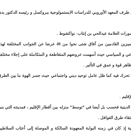
هذه الندوة أيام 26 و 27 و 28 دجنبر 2023 م من طرف المعهد الأوروبي للدراسات الابستمولوجية ببروكسل و رئيسه الدكتور بد
شورات العلامة عبدالحي بن إنتاب- نواكشوط .
و خلال الأيام الثلاثة للمؤتمر ألقي لفيف من الباحثين المميزين القادمين من آفاق شتى نحوا من 40 عرضا عن الجوانب المختلفة 
ماعي و السياسي حيث أسهمت عروضهم المتقاطعة و المتكاملة على إجلاء مختل
مظاهر قوة و عمق في التأثير .
ي تحرك فيه كما ظل عامل توحيد ديني واجتماعي حيث جسر الهوة ما بين الطر
قليم .
الدينية فحسب بل أيضا في *توسط* منزله بين أقطار الإقليم ، فمدينته التي بن
تقاء طرق القوافل .
 إذ كان في زمنه البوابة المعهودة السالكة و الموصلة إلى أعتاب السلاطي