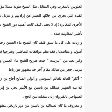
العلويين بالمغرب وفي المقابل ظل الشيخ طويلا ممثلا مؤت
القناة التي يجري من خلالها التعبير عن إرادتهم و تن
الأخرى المغايرة ؛ إذ لا يخفى كيف كانت أهمية دور الشيخ م
تأطير المقاومة ضده .
و زيادة على كل ما سبق فلقد كان الشيخ ماء العينين رحمه
أصوليا و مقاصديا ، فقد نظم موافقات الشاطبي وشرحها ف
وغير بعيد من "تيزنيت " حيث ضريح الشيخ ماء العينين و 
مرمى حجر من هنالك مقام آخر جد مشهور هو رباط
الداعية الشهير عبدالله بن ياسين مع الأمير يحي بن إب
الصنهاجي بالقيروان إبان منقلبه من الحج .
و معروف ما كان لعبدالله بن ياسين من دور تاريخي مشهود 