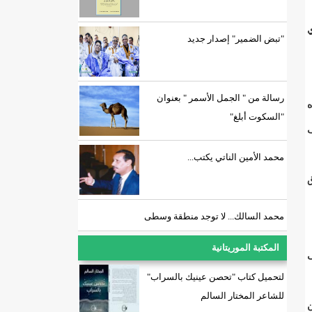
ي
"تبض الضمير" إصدار جديد
رسالة من " الجمل الأسمر " بعنوان
لهذه
"السكوت أبلغ"
ف
محمد الأمين الناتي يكتب...
ق
محمد السالك... لا توجد منطقة وسطى
المكتبة الموريتانية
ى
لتحميل كتاب "تحصن عينيك بالسراب"
للشاعر المختار السالم
ن