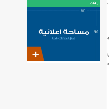
سنة 1086م و التي
إعلان
د
ا
ء