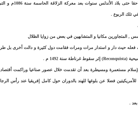
عاصمتها في مراكش و يتوسع ملك تلك الدولة الكبرى لاحقا حتى بلاد الأندلس سنوات بعد معركة الزلاقة الحاسمة 
ي تلك الربوع .
س , المتجاورين مكانيا و المتشابهين في بعض من زوايا الظلال
ك ، فعله حيث دار و استدار مرات ومرات فقامت دول كثيرة و دالت أخرى بل طر
ة 1492 م .
الإسلام مستعمرة ومسيطرة بعد أن تقدمت خلال عصور صناعيا وراكمت أقتصادي
 للأمريكيتين فضلا عن بلوغها للهند بالدوران حول كامل إفريقيا عند رأس الرجا
عد .