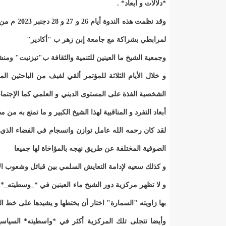
*دلالات و أبعاد* .
وقد نظمت 
لمرابطي بشراكة مع جامعة إبن زهر ب "أكادير"
وجمعية الشيخ ما العينين للتنمية والثقافة ب"تيزنيت" ومن
الشخصية الفذة على المستوى الديني و العلمي كما الإجت
أبعاد التفرد و المناقبية لهذا الشيخ الكبير و ما تمتع به من 
لقد كان رحمه الله عامل توازن وانسجام في الفضاء الذ
الصوفية المختلفة عن طريق نهجه بالمؤاخاة لها جميعا
و كذلك سعيه لإدامة التعايش السلمي بين قبائل وشعوب الإ
و لا تظهر مركزية دور الشيخ ماء العينين في *_وسطيته_* 
بها زاويته "السمارة" اختار أن يختطها و يشيدها على خط ال
وأيضا تتجلى تلك المركزية أكثر في *واسطيته* السياسية