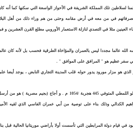
منا لسلاطين تلك المملكة الشريفة في الأحواز الواسعة التي سكنها كما أنه كا
زيل تصرفاتهم في من معه في أرض مقامه وحتى من هم وراء ذلك من أهل البلا
اء العينين مثلا في التصدي لنازلة الاستعمار الأوروبي مطلع القرن العشرين و ف
 الله عالما مجددا ليس بالعمران والمؤاخاة الطرقية فحسب بل لأنه كان عالم
ي سفر عظيم هو " المرافق على الموافق " .
الذي هو مزار مورود يدور حوله قلب المدينة التجاري النابض ، يوجد أيضا عل
" أكلو" العائد للعالم السوسي و الولي الصالح أجاج بن زلو اللمطي المتوفي 445 هجربة /1054 م . و أجاج (بجيم مصرية ) هو من أ
راهيم الكدالي وذلك بناء على توصية من أبي عمران الفاسي الذي لقيه الأمي
في قيام دولة المرابطين التي تأسست أولا بأراضي موريتانيا الحالية قبل بنا