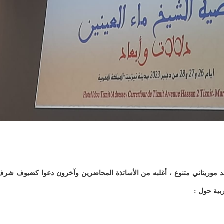
موريتاني متنوع ، أغلبه من الأساتذة المحاضرين وآخرون دعوا كضيوف شر
ربية حول :