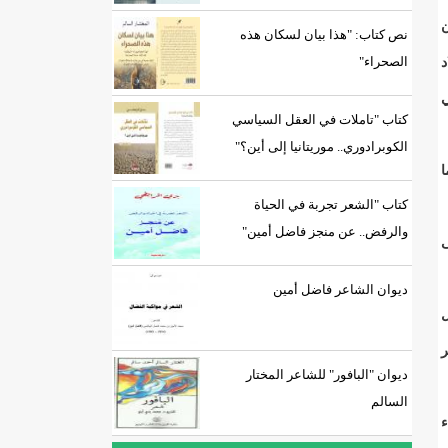
ن
نص كتاب: "هذا بيان لسكان هذه
الصحراء"
د
ي
كتاب "تاملات في العقل السياسي
الكوبرادوري.. موريتانيا إلى أين؟"
ا
كتاب "الشعر تجربة في الحياة
والرفض.. عن منجز فاضل أمين"
ى
ديوان الشاعر فاضل أمين
رسل
ر
ديوان "البافور" للشاعر المختار
السالم
ء