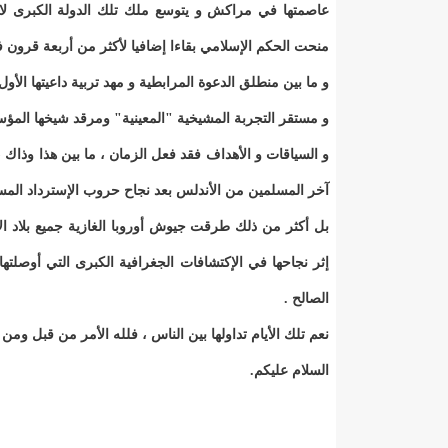
منحت الحكم الإسلامي بقاءا إضافيا لأكثر من أربعة قرون ف
و ما بين منطلق الدعوة المرابطية و مهد تربية داعيتها الأول
و مستقر التجربة المشيخية "المعينية" ومرقد شيخها المؤس
و السياقات و الأهداف فقد فعل الزمان ، ما بين هذا وذا
آخر المسلمين من الأندلس بعد نجاح حروب الإسترداد المسيحية (Reconquista) إثر سقوط غرناطة سن
بل أكثر من ذلك طرقت جيوش أوروبا الغازية جميع بلاد 
إثر نجاحها في الإكتشافات الجغرافية الكبرى التي أوصلتها
الصالح .
نعم تلك الأيام تداولها بين الناس ، فلله الأمر من قبل ومن ب
السلام عليكم.