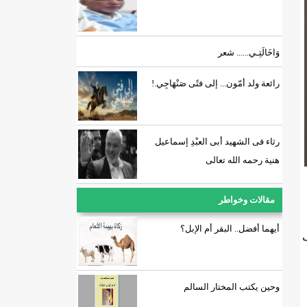
وَاخَالَتِـي...... شعر
رائعة ولد أمّون... إلى فتًى صَنْهَاجِي.!
رثاء فى الشهيد أبى العبْدِ إسماعيل
هنية رحمه الله تعالى
مقالات وخواطر
أيهما أفضل.. البقر أم الإبل؟
ف
وحين يكتب المختار السالم