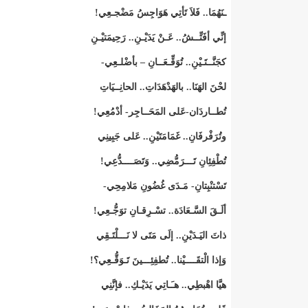
ـنَهُمَا.. فَلاَ تَأتِي هَوَاجِسُ مَضْجـعِي!
إنِّي أفَتِّــشُ.. عَـنْ يَدَيْـنِ.. رَحِيمَتيْـنِ
كجَنَّــتَـيْنِ.. تُوَقِّـعَــانِ – بأضْلـعِي-
لحْنَ الهَنَا.. بالهَدْهَدَاتِ.. الحانِــيَاتِ
تُطــاردَان-عَلى المَحَــاجِر- أدْمُعِي!
وتُرَفْرفَانِ.. غَمَامَتَيْنِ.. عَلى جَبِينِي
تُطْفِئِانِ تَـــرَمُّضِي.. وَتَصَــــدُّعِي!
تَسْتنْبِتانِ- مَـدَى غُضُونِ مَلامِحِي-
ألَـقَ السَّـعَادَة.. تسْـرِقـانِ توَجُّـعِي!
ذاتَ اليَـدَيْنِ.. إلَى مَتَى لا نَـــلْتَـقِي
وَإذا الْتقَــــيْنا.. تُطفِئِـــينَ تَـوَقُّـعِي؟!
هيَّا اهْبطِي.. هـَـاتِي يَدَيْـكِ.. فإنَّنِي