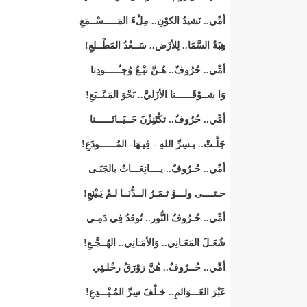
أمِّي.. نَشيدُ الكوْنِ.. مِلْءَ المَـــــسْــمَعِ
هِبَةُ السَّمَا.. لِلأرْض.. سَــعْدُ المَطْــلعِ!
أمِّي.. حُرُوفٌ.. هُـنَّ نبْـعُ وُجـُـــــودِنا
وَا شــوْقَــــــنا الأزَليَّ.. نَحْوَ المَـنْــبَعِ!
أمِّي.. حُرُوفٌ.. تكْتَنِزْنَ حَــيَــاتَــــــنا
جَلَّـتْ.. بـسِرِّ اللهِ - فِيـهَا- المُــــــودَعِ!
أمِّي.. حُـرُوفٌ.. يــــانِعَـــاتٌ بالجَنَـى
حـتــــى ولـــوْ ثـمَـرُ الــدُّنَــا لـمْ يَـيْنَعِ!
أمِّي.. حُـرُوفُ النُّور.. تُوقدُ فِي دَمِـي
شُعَـلَ المَعَـانِي.. وَالأمَـانِي.. الهُــجَّـعِ!
أمِّي.. حُــرُوفٌ.. هُنَّ زوْرَقُ رحْلـتِي
عَبْرَ العَـــوَالمِ.. خـلْفَ سِرِّ المُـبْـــدِعِ!