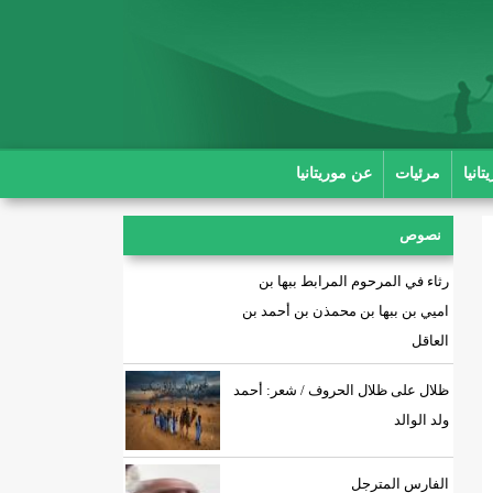
انيا
مرئيات
عن موريتانيا
نصوص
رثاء في المرحوم المرابط ببها بن
اميي بن ببها بن محمذن بن أحمد بن
العاقل
ظلال على ظلال الحروف / شعر: أحمد
ولد الوالد
الفارس المترجل