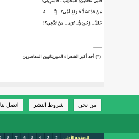
قَلبي تُحَاصِرُهُ المَخَالِبُ.. فاسْرِعِي!
مَنْ قدْ تَسُدُّ فَـرَاغَ أمِّي؟.. إنَّـــــــهُ
خَللٌ.. وُجُودِيٌّ.. تُرَى.. مَنْ تَدَّعِي؟!
____
(*) أحد أكبر الشعراء الموريتانيين المعاصرين
من نحن
شروط النشر
اتصل بنا