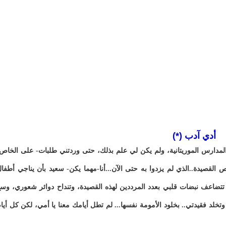
أدي آدب (*)
المدارس الموريتانية، ولم يكن لي علم بذلك، حتى وردتني طلبات- على الخاص
لقصيدة..الذي لم يزدوا به حتى الآن...أنا-مهما يكن- سعيد بأن يناجي أطفا
ف تتضاعف نبضات قلبي بعدد المرددين لهذه القصيدة، وتنداح دوائر شعوري، وس
 وتخلد فقيدتي.. بخلود الأمومة نفسها... لم تطل أيامك معنا يا أمي، لكن كل أيا