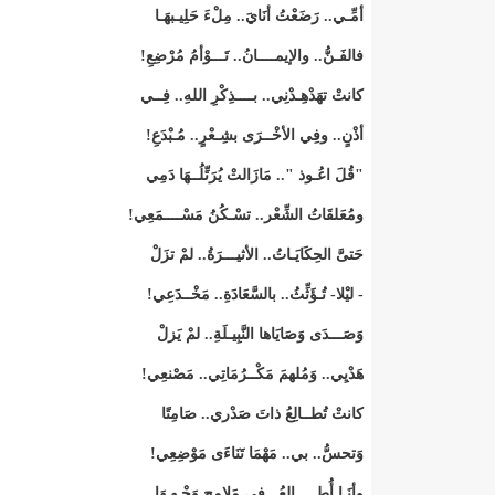
أمِّـي.. رَضَعْتُ أنَايَ.. مِلْءَ حَلِيـبهَـا
فالفَـنُّ.. والإيمــــانُ.. تَـــوْأمُ مُرْضِعِ!
كانتْ تهَدْهِـدْنِي.. بــــذِكْرِ اللهِ.. فِــي
أذْنٍ.. وفِي الأخْــرَى بشِـعْرٍ.. مُـبْدَعِ!
"قُلَ اعُـوذ ".. مَازَالتْ يُرَتِّلُــهَا دَمِي
ومُعَلقَاتُ الشِّعْر.. تسْـكُنُ مَسْــــمَعِي!
حَتىَّ الحِكَايَـاتُ.. الأثيـــرَةُ.. لمْ تزَلْ
- ليْلا- تُـؤَثِّثُ.. بالسَّعَادَةِ.. مَخْــدَعِي!
وَصَـــدَى وَصَايَاها النَّبِيـلَةِ.. لمْ يَزلْ
هَدْيِي.. وَمُلهمَ مَكْــرُمَاتِي.. مَصْنعِي!
كانتْ تُطــالِعُ ذاتَ صَدْري.. صَامِتًا
وَتحسُّ.. بي.. مَهْمَا تَنَاءَى مَوْضِعِي!
وأنَـا أُطـــــالِعُ.. فِي مَلامِح وَجْـهِـهَا