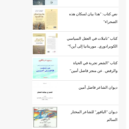
نص كتاب: "هذا بيان لسكان هذه
الصحراء"
كتاب "تاملات في العقل السياسي
الكوبرادوري.. موريتانيا إلى أين؟"
كتاب "الشعر تجربة في الحياة
والرفض.. عن منجز فاضل أمين"
ديوان الشاعر فاضل أمين
ديوان "البافور" للشاعر المختار
السالم