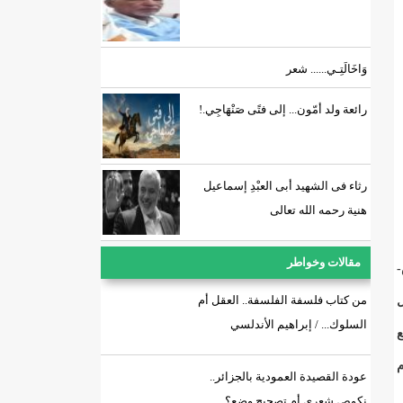
وَاخَالَتِـي...... شعر
رائعة ولد أمّون... إلى فتًى صَنْهَاجِي.!
رثاء فى الشهيد أبى العبْدِ إسماعيل
هنية رحمه الله تعالى
مقالات وخواطر
-
من كتاب فلسفة الفلسفة.. العقل أم
ل
السلوك... / إبراهيم الأندلسي
ع
م
عودة القصيدة العمودية بالجزائر..
نكوص شعري أم تصحيح وضع؟