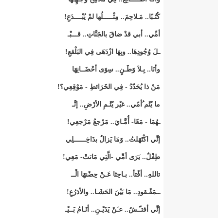
كُتُـبًا.. مَـلاحِمَ.. مِثْـــــلُها لمْ يُبْــــدَعِ!
أمِّي.. أبي قدْ ضاقَ بالجَنَّاتِ.. قـــبْـ
ـلَ وُجُودِهَا.. وبِهَا ازْدَهَى فِي البَلْقعِ!
وأنَا.. بِـلاَ وَطَـنٍ.. سِوَى أحْضَــانِهَا
مَنْ ذا يُحَدّدُ - فِي الخَرَائطِ - مَوْقِعِي؟!
ما يُتْم ُأمّي.. غيْر يُتْـمِ الأرْضِ.. إنَّـ
ـهُمَا - مَعًا- أُمَّـايَ.. مَرْجعُ مَرْجعِي!
إنِّي اكْتَهَلتُ.. وَمَا يَزالُ بدَاخِــــــلِي
طِفْلٌ.. يَرَى أمِّي -الَّتِي مَاتتْ- مَعِي!
تاللهِ.. أفْتأ.. بـاحِثا عَـنْ حِضْنهَا الْــ
ــمَفْـقودِ.. مَا بَيْنَ الحَشَـا.. والأذرُعِ!
إنِّي أفتـّـشُ.. عـَنْ يَدَيْـنِ.. أنَـامُ بَــيْـ